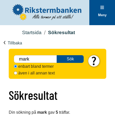
Meny
Startsida
Sökresultat
Tillbaka
Sök
enbart bland termer
även i all annan text
Sökresultat
Din sökning på
mark
gav
5
träffar.