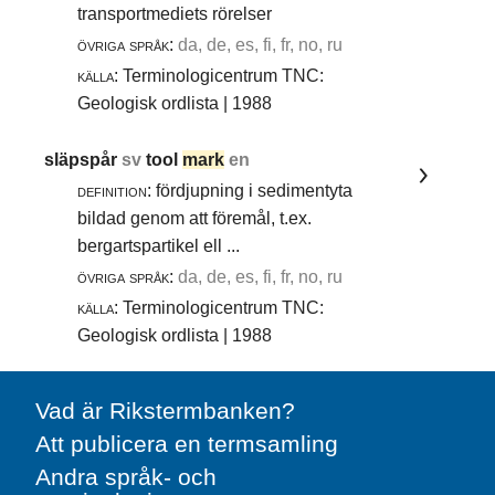
transportmediets rörelser
övriga språk:
da, de, es, fi, fr, no, ru
källa:
Terminologicentrum TNC:
Geologisk ordlista | 1988
släpspår
sv
tool
mark
en
definition:
fördjupning i sedimentyta
bildad genom att föremål, t.ex.
bergartspartikel ell ...
övriga språk:
da, de, es, fi, fr, no, ru
källa:
Terminologicentrum TNC:
Geologisk ordlista | 1988
Vad är Rikstermbanken?
Att publicera en termsamling
Andra språk- och