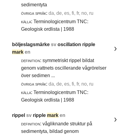
sedimentyta
övriga språk:
da, de, es, fi, fr, no, ru
källa:
Terminologicentrum TNC:
Geologisk ordlista | 1988
böljeslagsmärke
sv
oscillation ripple
mark
en
definition:
symmetriskt rippel bildat
genom vattnets oscillerande vågrörelser
över sedimen ...
övriga språk:
da, de, es, fi, fr, no, ru
källa:
Terminologicentrum TNC:
Geologisk ordlista | 1988
rippel
sv
ripple
mark
en
definition:
vågliknande struktur på
sedimentyta, bildad genom