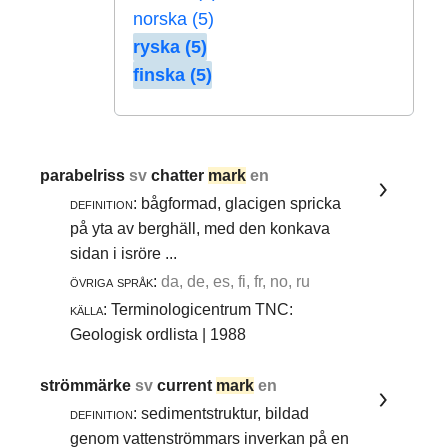
norska (5)
ryska (5)
finska (5)
parabelriss
sv
chatter
mark
en
definition:
bågformad, glacigen spricka
på yta av berghäll, med den konkava
sidan i isröre ...
övriga språk:
da, de, es, fi, fr, no, ru
källa:
Terminologicentrum TNC:
Geologisk ordlista | 1988
strömmärke
sv
current
mark
en
definition:
sedimentstruktur, bildad
genom vattenströmmars inverkan på en