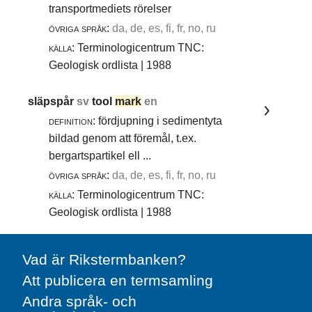
transportmediets rörelser
övriga språk:
da, de, es, fi, fr, no, ru
källa:
Terminologicentrum TNC:
Geologisk ordlista | 1988
släpspår
sv
tool
mark
en
definition:
fördjupning i sedimentyta
bildad genom att föremål, t.ex.
bergartspartikel ell ...
övriga språk:
da, de, es, fi, fr, no, ru
källa:
Terminologicentrum TNC:
Geologisk ordlista | 1988
Vad är Rikstermbanken?
Att publicera en termsamling
Andra språk- och