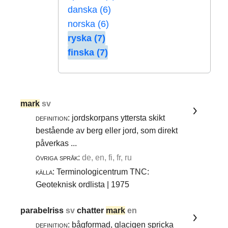
danska (6)
norska (6)
ryska (7)
finska (7)
mark
sv
definition:
jordskorpans yttersta skikt
bestående av berg eller jord, som direkt
påverkas ...
övriga språk:
de, en, fi, fr, ru
källa:
Terminologicentrum TNC:
Geoteknisk ordlista | 1975
parabelriss
sv
chatter
mark
en
definition:
bågformad, glacigen spricka