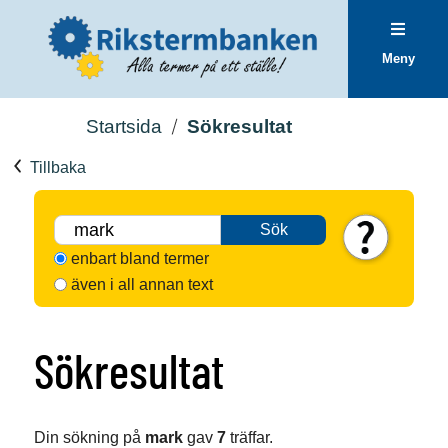
Meny
Startsida
Sökresultat
Tillbaka
Sök
enbart bland termer
även i all annan text
Sökresultat
Din sökning på
mark
gav
7
träffar.