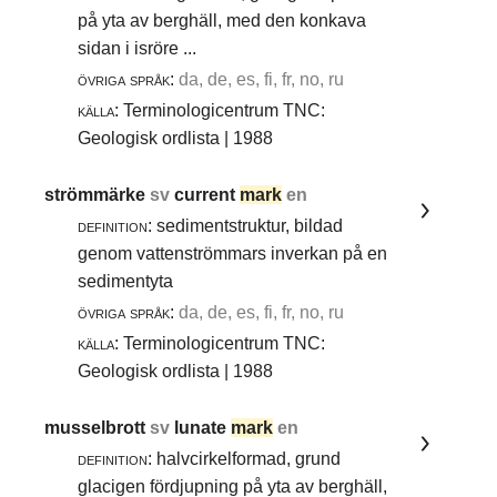
på yta av berghäll, med den konkava
sidan i isröre ...
övriga språk:
da, de, es, fi, fr, no, ru
källa:
Terminologicentrum TNC:
Geologisk ordlista | 1988
strömmärke
sv
current
mark
en
definition:
sedimentstruktur, bildad
genom vattenströmmars inverkan på en
sedimentyta
övriga språk:
da, de, es, fi, fr, no, ru
källa:
Terminologicentrum TNC:
Geologisk ordlista | 1988
musselbrott
sv
lunate
mark
en
definition:
halvcirkelformad, grund
glacigen fördjupning på yta av berghäll,