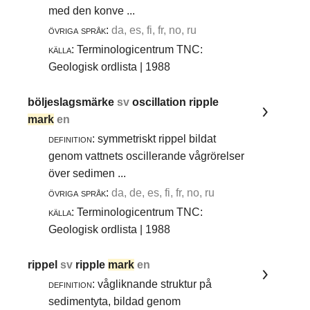
med den konve ...
övriga språk:
da, es, fi, fr, no, ru
källa:
Terminologicentrum TNC:
Geologisk ordlista | 1988
böljeslagsmärke
sv
oscillation ripple
mark
en
definition:
symmetriskt rippel bildat
genom vattnets oscillerande vågrörelser
över sedimen ...
övriga språk:
da, de, es, fi, fr, no, ru
källa:
Terminologicentrum TNC:
Geologisk ordlista | 1988
rippel
sv
ripple
mark
en
definition:
vågliknande struktur på
sedimentyta, bildad genom