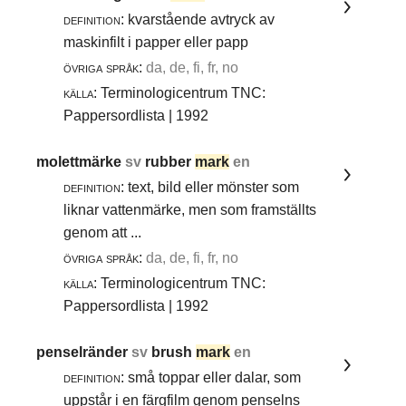
definition:
kvarstående avtryck av
maskinfilt i papper eller papp
övriga språk:
da, de, fi, fr, no
källa:
Terminologicentrum TNC:
Pappersordlista | 1992
molettmärke
sv
rubber
mark
en
definition:
text, bild eller mönster som
liknar vattenmärke, men som framställts
genom att ...
övriga språk:
da, de, fi, fr, no
källa:
Terminologicentrum TNC:
Pappersordlista | 1992
penselränder
sv
brush
mark
en
definition:
små toppar eller dalar, som
uppstår i en färgfilm genom penselns