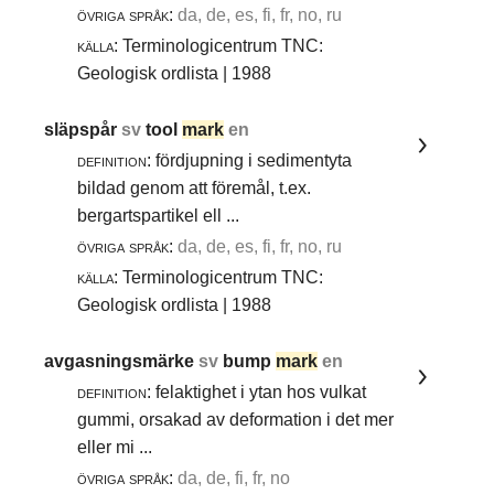
övriga språk:
da, de, es, fi, fr, no, ru
källa:
Terminologicentrum TNC:
Geologisk ordlista | 1988
släpspår
sv
tool
mark
en
definition:
fördjupning i sedimentyta
bildad genom att föremål, t.ex.
bergartspartikel ell ...
övriga språk:
da, de, es, fi, fr, no, ru
källa:
Terminologicentrum TNC:
Geologisk ordlista | 1988
avgasningsmärke
sv
bump
mark
en
definition:
felaktighet i ytan hos vulkat
gummi, orsakad av deformation i det mer
eller mi ...
övriga språk:
da, de, fi, fr, no