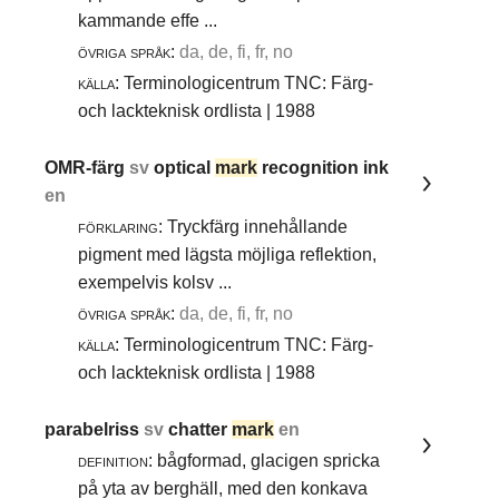
kammande effe ...
övriga språk:
da, de, fi, fr, no
källa:
Terminologicentrum TNC: Färg-
och lackteknisk ordlista | 1988
OMR-färg
sv
optical
mark
recognition ink
en
förklaring:
Tryckfärg innehållande
pigment med lägsta möjliga reflektion,
exempelvis kolsv ...
övriga språk:
da, de, fi, fr, no
källa:
Terminologicentrum TNC: Färg-
och lackteknisk ordlista | 1988
parabelriss
sv
chatter
mark
en
definition:
bågformad, glacigen spricka
på yta av berghäll, med den konkava