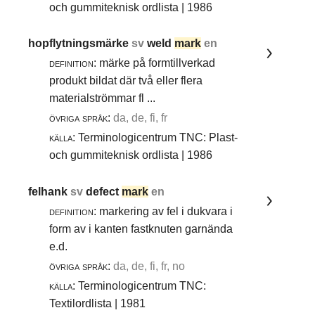
och gummiteknisk ordlista | 1986
hopflytningsmärke
sv
weld
mark
en
definition:
märke på formtillverkad
produkt bildat där två eller flera
materialströmmar fl ...
övriga språk:
da, de, fi, fr
källa:
Terminologicentrum TNC: Plast-
och gummiteknisk ordlista | 1986
felhank
sv
defect
mark
en
definition:
markering av fel i dukvara i
form av i kanten fastknuten garnända
e.d.
övriga språk:
da, de, fi, fr, no
källa:
Terminologicentrum TNC:
Textilordlista | 1981