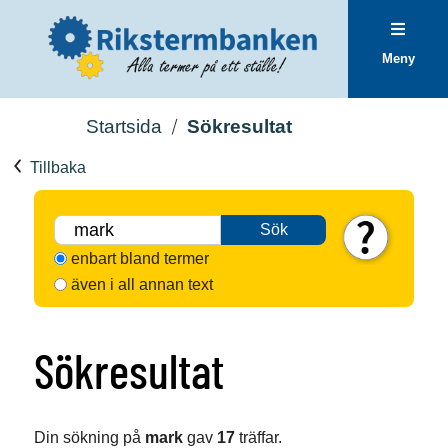
Meny
Startsida
Sökresultat
Tillbaka
Sök
enbart bland termer
även i all annan text
Sökresultat
Din sökning på
mark
gav
17
träffar.