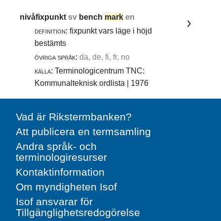
nivåfixpunkt
sv
bench
mark
en
definition:
fixpunkt vars läge i höjd
bestämts
övriga språk:
da, de, fi, fr, no
källa:
Terminologicentrum TNC:
Kommunalteknisk ordlista | 1976
Vad är Rikstermbanken?
Att publicera en termsamling
Andra språk- och
terminologiresurser
Kontaktinformation
Om myndigheten Isof
Isof ansvarar för
Tillgänglighetsredogörelse