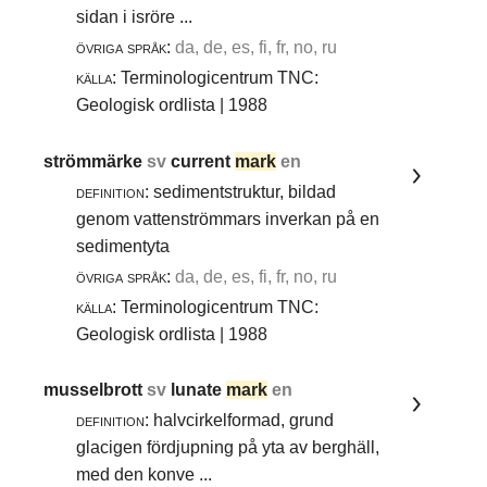
sidan i isröre ...
övriga språk:
da, de, es, fi, fr, no, ru
källa:
Terminologicentrum TNC:
Geologisk ordlista | 1988
strömmärke
sv
current
mark
en
definition:
sedimentstruktur, bildad
genom vattenströmmars inverkan på en
sedimentyta
övriga språk:
da, de, es, fi, fr, no, ru
källa:
Terminologicentrum TNC:
Geologisk ordlista | 1988
musselbrott
sv
lunate
mark
en
definition:
halvcirkelformad, grund
glacigen fördjupning på yta av berghäll,
med den konve ...