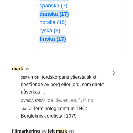
spanska (7)
danska (17)
norska (15)
ryska (6)
finska (17)
mark
sv
definition:
jordskorpans yttersta skikt
bestående av berg eller jord, som direkt
påverkas ...
övriga språk:
da, de, en, es, fi, fr, no
källa:
Terminologicentrum TNC:
Bergteknisk ordlista | 1979
filtmarkering
sv
felt
mark
en