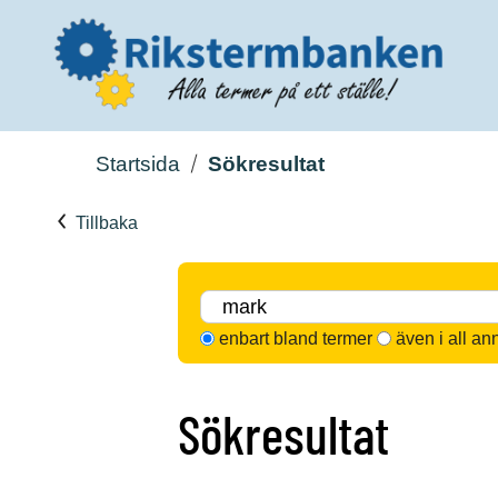
Startsida
Sökresultat
Tillbaka
enbart bland termer
även i all an
Sökresultat