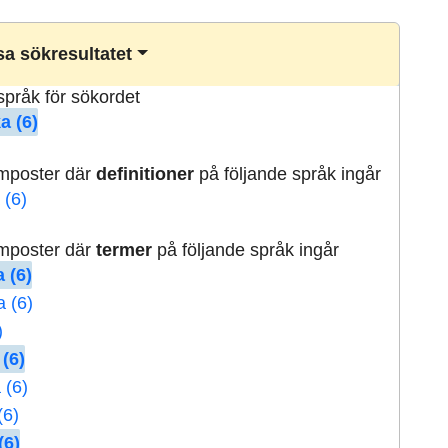
a sökresultatet
lspråk för sökordet
a (6)
rmposter där
definitioner
på följande språk ingår
 (6)
rmposter där
termer
på följande språk ingår
 (6)
a (6)
)
 (6)
 (6)
(6)
(6)