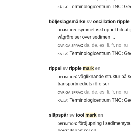
källa:
Terminologicentrum TNC: Geol
böljeslagsmärke
sv
oscillation ripple
definition:
symmetriskt rippel bildat
vågrörelser över sedimen ...
övriga språk:
da, de, es, fi, fr, no, ru
källa:
Terminologicentrum TNC: Geol
rippel
sv
ripple
mark
en
definition:
vågliknande struktur på 
transportmediets rörelser
övriga språk:
da, de, es, fi, fr, no, ru
källa:
Terminologicentrum TNC: Geol
släpspår
sv
tool
mark
en
definition:
fördjupning i sedimentyta 
bergartspartikel ell ...