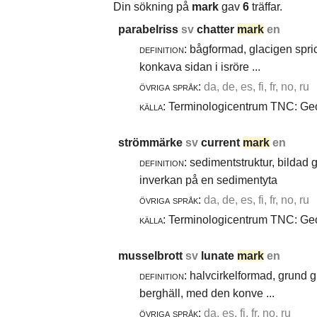
Din sökning på
mark
gav
6
träffar.
parabelriss
sv
chatter
mark
en
definition:
bågformad, glacigen spric
konkava sidan i isröre ...
övriga språk:
da, de, es, fi, fr, no, ru
källa:
Terminologicentrum TNC: Geol
strömmärke
sv
current
mark
en
definition:
sedimentstruktur, bildad
inverkan på en sedimentyta
övriga språk:
da, de, es, fi, fr, no, ru
källa:
Terminologicentrum TNC: Geol
musselbrott
sv
lunate
mark
en
definition:
halvcirkelformad, grund g
berghäll, med den konve ...
övriga språk:
da, es, fi, fr, no, ru