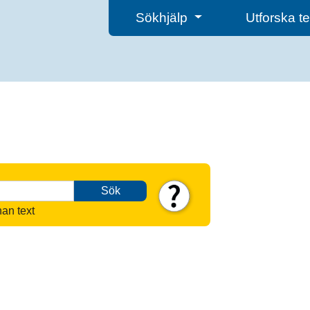
Sökhjälp
Utforska 
Sök
nan text