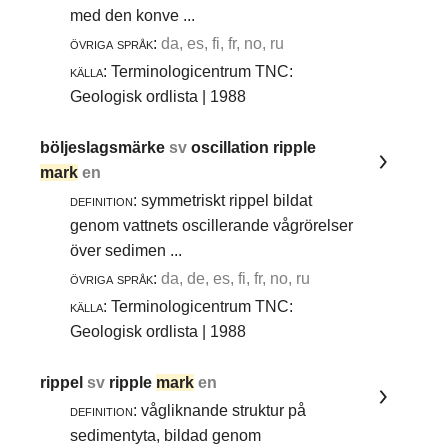
med den konve ...
övriga språk:
da, es, fi, fr, no, ru
källa:
Terminologicentrum TNC:
Geologisk ordlista | 1988
böljeslagsmärke
sv
oscillation ripple
mark
en
definition:
symmetriskt rippel bildat
genom vattnets oscillerande vågrörelser
över sedimen ...
övriga språk:
da, de, es, fi, fr, no, ru
källa:
Terminologicentrum TNC:
Geologisk ordlista | 1988
rippel
sv
ripple
mark
en
definition:
vågliknande struktur på
sedimentyta, bildad genom