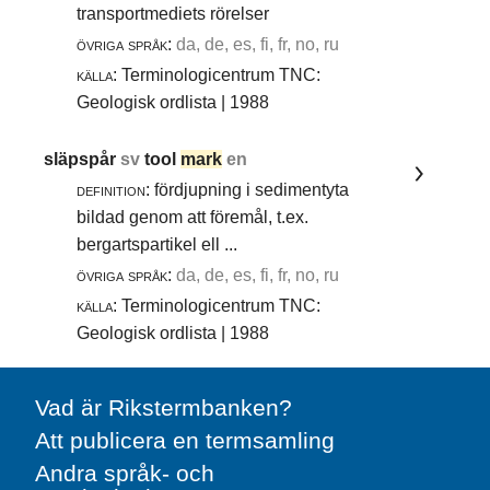
transportmediets rörelser
övriga språk:
da, de, es, fi, fr, no, ru
källa:
Terminologicentrum TNC:
Geologisk ordlista | 1988
släpspår
sv
tool
mark
en
definition:
fördjupning i sedimentyta
bildad genom att föremål, t.ex.
bergartspartikel ell ...
övriga språk:
da, de, es, fi, fr, no, ru
källa:
Terminologicentrum TNC:
Geologisk ordlista | 1988
Vad är Rikstermbanken?
Att publicera en termsamling
Andra språk- och