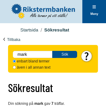
Meny
Startsida
Sökresultat
Tillbaka
Sök
enbart bland termer
även i all annan text
Sökresultat
Din sökning på
mark
gav
7
träffar.