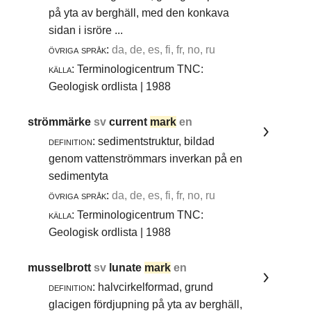
på yta av berghäll, med den konkava
sidan i isröre ...
övriga språk:
da, de, es, fi, fr, no, ru
källa:
Terminologicentrum TNC:
Geologisk ordlista | 1988
strömmärke
sv
current
mark
en
definition:
sedimentstruktur, bildad
genom vattenströmmars inverkan på en
sedimentyta
övriga språk:
da, de, es, fi, fr, no, ru
källa:
Terminologicentrum TNC:
Geologisk ordlista | 1988
musselbrott
sv
lunate
mark
en
definition:
halvcirkelformad, grund
glacigen fördjupning på yta av berghäll,