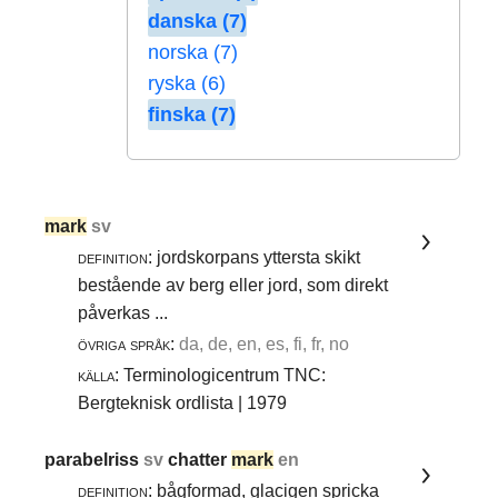
danska (7)
norska (7)
ryska (6)
finska (7)
mark
sv
definition:
jordskorpans yttersta skikt
bestående av berg eller jord, som direkt
påverkas ...
övriga språk:
da, de, en, es, fi, fr, no
källa:
Terminologicentrum TNC:
Bergteknisk ordlista | 1979
parabelriss
sv
chatter
mark
en
definition:
bågformad, glacigen spricka