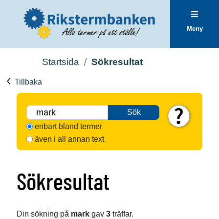
Meny
Startsida
Sökresultat
Tillbaka
Sök
enbart bland termer
även i all annan text
Sökresultat
Din sökning på
mark
gav
3
träffar.