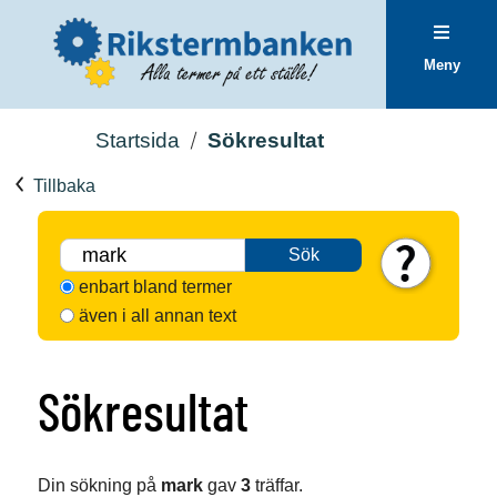
Meny
Startsida
Sökresultat
Tillbaka
Sök
enbart bland termer
även i all annan text
Sökresultat
Din sökning på
mark
gav
3
träffar.