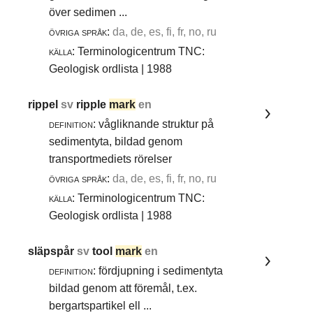
över sedimen ...
övriga språk:
da, de, es, fi, fr, no, ru
källa:
Terminologicentrum TNC:
Geologisk ordlista | 1988
rippel
sv
ripple
mark
en
definition:
vågliknande struktur på
sedimentyta, bildad genom
transportmediets rörelser
övriga språk:
da, de, es, fi, fr, no, ru
källa:
Terminologicentrum TNC:
Geologisk ordlista | 1988
släpspår
sv
tool
mark
en
definition:
fördjupning i sedimentyta
bildad genom att föremål, t.ex.
bergartspartikel ell ...