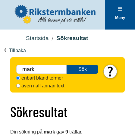
Meny
Startsida
Sökresultat
Tillbaka
Sök
enbart bland termer
även i all annan text
Sökresultat
Din sökning på
mark
gav
9
träffar.