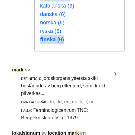
katalanska (3)
danska (6)
norska (6)
ryska (5)
finska (9)
mark
sv
definition:
jordskorpans yttersta skikt
bestående av berg eller jord, som direkt
påverkas ...
övriga språk:
da, de, en, es, fi, fr, no
källa:
Terminologicentrum TNC:
Bergteknisk ordlista | 1979
lokalsignum
sv
location
mark
en