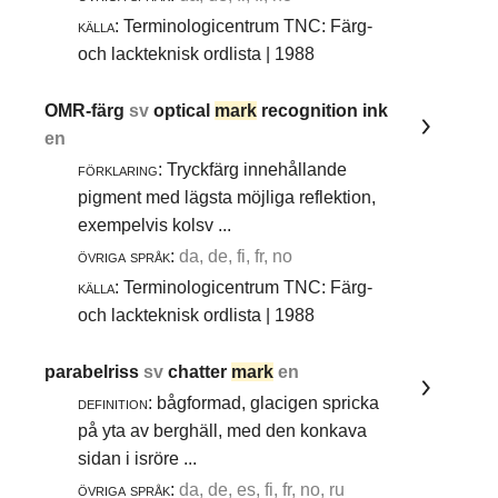
källa:
Terminologicentrum TNC: Färg-
och lackteknisk ordlista | 1988
OMR-färg
sv
optical
mark
recognition ink
en
förklaring:
Tryckfärg innehållande
pigment med lägsta möjliga reflektion,
exempelvis kolsv ...
övriga språk:
da, de, fi, fr, no
källa:
Terminologicentrum TNC: Färg-
och lackteknisk ordlista | 1988
parabelriss
sv
chatter
mark
en
definition:
bågformad, glacigen spricka
på yta av berghäll, med den konkava
sidan i isröre ...
övriga språk:
da, de, es, fi, fr, no, ru