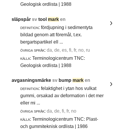
Geologisk ordlista | 1988
släpspår
sv
tool
mark
en
definition:
fördjupning i sedimentyta
bildad genom att föremål, t.ex.
bergartspartikel ell ...
övriga språk:
da, de, es, fi, fr, no, ru
källa:
Terminologicentrum TNC:
Geologisk ordlista | 1988
avgasningsmärke
sv
bump
mark
en
definition:
felaktighet i ytan hos vulkat
gummi, orsakad av deformation i det mer
eller mi ...
övriga språk:
da, de, fi, fr, no
källa:
Terminologicentrum TNC: Plast-
och gummiteknisk ordlista | 1986