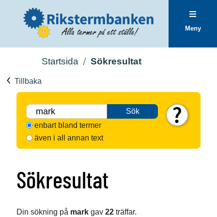
Meny
Startsida
Sökresultat
Tillbaka
Sök
enbart bland termer
även i all annan text
Sökresultat
Din sökning på
mark
gav
22
träffar.