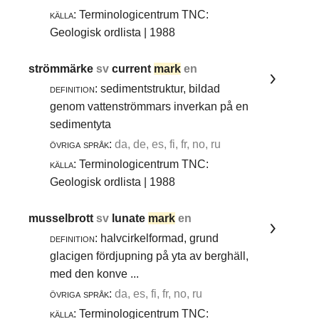
källa:
Terminologicentrum TNC:
Geologisk ordlista | 1988
strömmärke
sv
current
mark
en
definition:
sedimentstruktur, bildad
genom vattenströmmars inverkan på en
sedimentyta
övriga språk:
da, de, es, fi, fr, no, ru
källa:
Terminologicentrum TNC:
Geologisk ordlista | 1988
musselbrott
sv
lunate
mark
en
definition:
halvcirkelformad, grund
glacigen fördjupning på yta av berghäll,
med den konve ...
övriga språk:
da, es, fi, fr, no, ru
källa:
Terminologicentrum TNC: