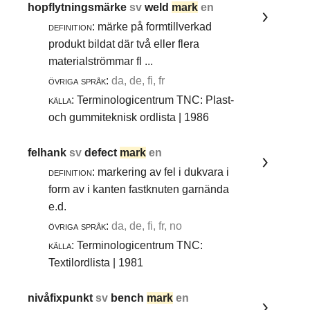
hopflytningsmärke
sv
weld
mark
en
definition:
märke på formtillverkad
produkt bildat där två eller flera
materialströmmar fl ...
övriga språk:
da, de, fi, fr
källa:
Terminologicentrum TNC: Plast-
och gummiteknisk ordlista | 1986
felhank
sv
defect
mark
en
definition:
markering av fel i dukvara i
form av i kanten fastknuten garnända
e.d.
övriga språk:
da, de, fi, fr, no
källa:
Terminologicentrum TNC:
Textilordlista | 1981
nivåfixpunkt
sv
bench
mark
en