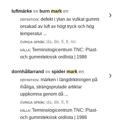
luftmärke
sv
burn
mark
en
definition:
defekt i ytan av vulkat gummi
orsakad av luft av högt tryck och hög
temperatur ...
övriga språk:
da, de, fi, fr, no
källa:
Terminologicentrum TNC: Plast-
och gummiteknisk ordlista | 1986
dornhållarrand
sv
spider
mark
en
definition:
märken i längdriktningen på
ihåliga, strängsprutade artiklar
uppkomna genom då ...
övriga språk:
da, de, fi, fr
källa:
Terminologicentrum TNC: Plast-
och gummiteknisk ordlista | 1986