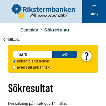
Meny
Startsida
Sökresultat
Tillbaka
Sök
enbart bland termer
även i all annan text
Sökresultat
Din sökning på
mark
gav
14
träffar.