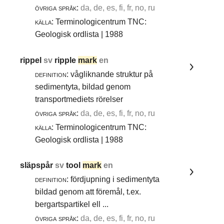
övriga språk:
da, de, es, fi, fr, no, ru
källa:
Terminologicentrum TNC:
Geologisk ordlista | 1988
rippel
sv
ripple
mark
en
definition:
vågliknande struktur på
sedimentyta, bildad genom
transportmediets rörelser
övriga språk:
da, de, es, fi, fr, no, ru
källa:
Terminologicentrum TNC:
Geologisk ordlista | 1988
släpspår
sv
tool
mark
en
definition:
fördjupning i sedimentyta
bildad genom att föremål, t.ex.
bergartspartikel ell ...
övriga språk:
da, de, es, fi, fr, no, ru