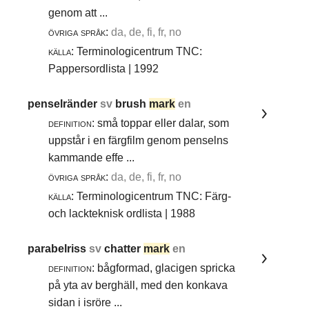
genom att ...
övriga språk:
da, de, fi, fr, no
källa:
Terminologicentrum TNC:
Pappersordlista | 1992
penselränder
sv
brush
mark
en
definition:
små toppar eller dalar, som
uppstår i en färgfilm genom penselns
kammande effe ...
övriga språk:
da, de, fi, fr, no
källa:
Terminologicentrum TNC: Färg-
och lackteknisk ordlista | 1988
parabelriss
sv
chatter
mark
en
definition:
bågformad, glacigen spricka
på yta av berghäll, med den konkava
sidan i isröre ...