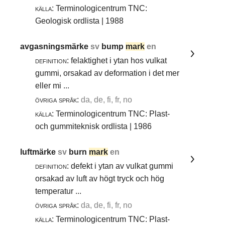
källa:
Terminologicentrum TNC:
Geologisk ordlista | 1988
avgasningsmärke
sv
bump
mark
en
definition:
felaktighet i ytan hos vulkat
gummi, orsakad av deformation i det mer
eller mi ...
övriga språk:
da, de, fi, fr, no
källa:
Terminologicentrum TNC: Plast-
och gummiteknisk ordlista | 1986
luftmärke
sv
burn
mark
en
definition:
defekt i ytan av vulkat gummi
orsakad av luft av högt tryck och hög
temperatur ...
övriga språk:
da, de, fi, fr, no
källa:
Terminologicentrum TNC: Plast-