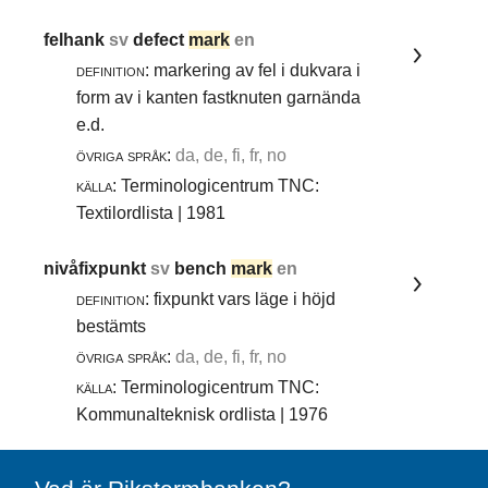
felhank
sv
defect
mark
en
definition:
markering av fel i dukvara i
form av i kanten fastknuten garnända
e.d.
övriga språk:
da, de, fi, fr, no
källa:
Terminologicentrum TNC:
Textilordlista | 1981
nivåfixpunkt
sv
bench
mark
en
definition:
fixpunkt vars läge i höjd
bestämts
övriga språk:
da, de, fi, fr, no
källa:
Terminologicentrum TNC:
Kommunalteknisk ordlista | 1976