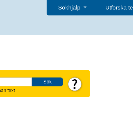
Sökhjälp
Utforska 
Sök
nan text