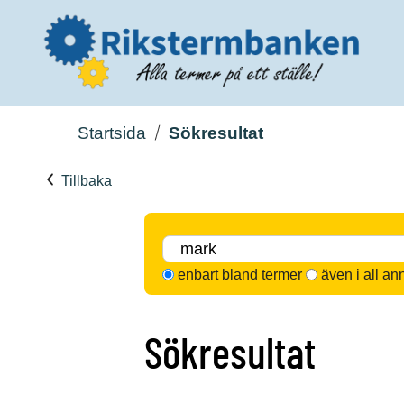
Startsida
Sökresultat
Tillbaka
enbart bland termer
även i all an
Sökresultat