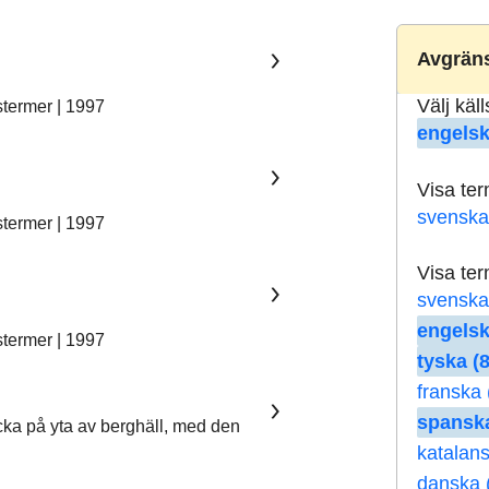
Avgräns
Välj käl
stermer | 1997
engelsk
Visa te
svenska
stermer | 1997
Visa te
svenska
engelsk
stermer | 1997
tyska (8
franska 
spanska
ka på yta av berghäll, med den
katalans
danska 