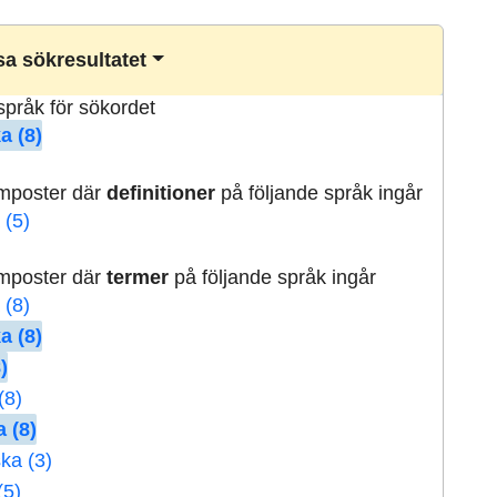
a sökresultatet
lspråk för sökordet
a (8)
rmposter där
definitioner
på följande språk ingår
 (5)
rmposter där
termer
på följande språk ingår
 (8)
a (8)
)
(8)
 (8)
ka (3)
(5)