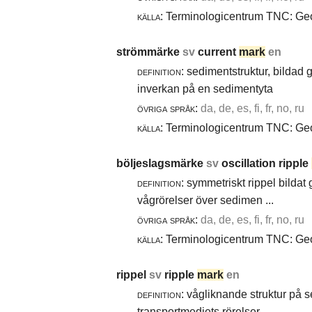
källa:
Terminologicentrum TNC: Geol
strömmärke
sv
current
mark
en
definition:
sedimentstruktur, bildad
inverkan på en sedimentyta
övriga språk:
da, de, es, fi, fr, no, ru
källa:
Terminologicentrum TNC: Geol
böljeslagsmärke
sv
oscillation ripple
definition:
symmetriskt rippel bildat
vågrörelser över sedimen ...
övriga språk:
da, de, es, fi, fr, no, ru
källa:
Terminologicentrum TNC: Geol
rippel
sv
ripple
mark
en
definition:
vågliknande struktur på 
transportmediets rörelser