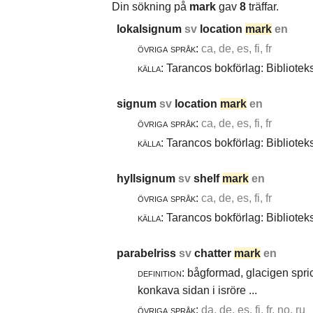
Din sökning på
mark
gav
8
träffar.
lokalsignum
sv
location
mark
en
övriga språk:
ca, de, es, fi, fr
källa:
Tarancos bokförlag: Bibliotek
signum
sv
location
mark
en
övriga språk:
ca, de, es, fi, fr
källa:
Tarancos bokförlag: Bibliotek
hyllsignum
sv
shelf
mark
en
övriga språk:
ca, de, es, fi, fr
källa:
Tarancos bokförlag: Bibliotek
parabelriss
sv
chatter
mark
en
definition:
bågformad, glacigen spric
konkava sidan i isröre ...
övriga språk:
da, de, es, fi, fr, no, ru