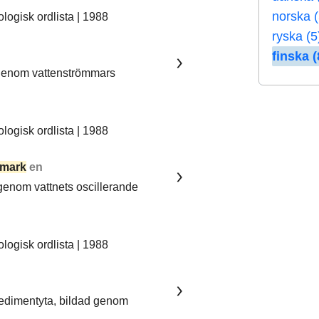
norska (
ogisk ordlista | 1988
ryska (5
finska (
 genom vattenströmmars
ogisk ordlista | 1988
mark
en
 genom vattnets oscillerande
ogisk ordlista | 1988
sedimentyta, bildad genom