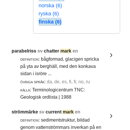
norska (6)
ryska (6)
finska (6)
parabelriss
sv
chatter
mark
en
definition:
bågformad, glacigen spricka
på yta av berghäll, med den konkava
sidan i isröre ...
övriga språk:
da, de, es, fi, fr, no, ru
källa:
Terminologicentrum TNC:
Geologisk ordlista | 1988
strömmärke
sv
current
mark
en
definition:
sedimentstruktur, bildad
genom vattenströmmars inverkan på en