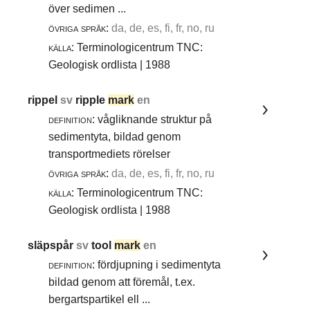
över sedimen ...
övriga språk:
da, de, es, fi, fr, no, ru
källa:
Terminologicentrum TNC:
Geologisk ordlista | 1988
rippel
sv
ripple
mark
en
definition:
vågliknande struktur på
sedimentyta, bildad genom
transportmediets rörelser
övriga språk:
da, de, es, fi, fr, no, ru
källa:
Terminologicentrum TNC:
Geologisk ordlista | 1988
släpspår
sv
tool
mark
en
definition:
fördjupning i sedimentyta
bildad genom att föremål, t.ex.
bergartspartikel ell ...