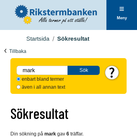
Meny
Startsida
Sökresultat
Tillbaka
Sök
enbart bland termer
även i all annan text
Sökresultat
Din sökning på
mark
gav
6
träffar.