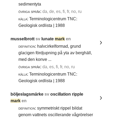
sedimentyta
övriga språk:
da, de, es, fi, fr, no, ru
källa:
Terminologicentrum TNC:
Geologisk ordlista | 1988
musselbrott
sv
lunate
mark
en
definition:
halvcirkelformad, grund
glacigen fördjupning på yta av berghäll,
med den konve ...
övriga språk:
da, es, fi, fr, no, ru
källa:
Terminologicentrum TNC:
Geologisk ordlista | 1988
böljeslagsmärke
sv
oscillation ripple
mark
en
definition:
symmetriskt rippel bildat
genom vattnets oscillerande vågrörelser