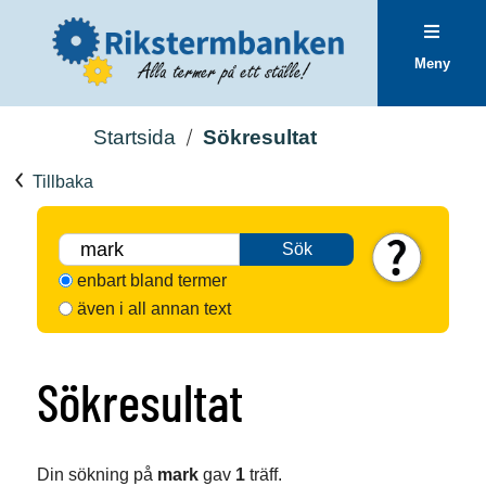
Meny
Startsida
Sökresultat
Tillbaka
Sök
enbart bland termer
även i all annan text
Sökresultat
Din sökning på
mark
gav
1
träff.