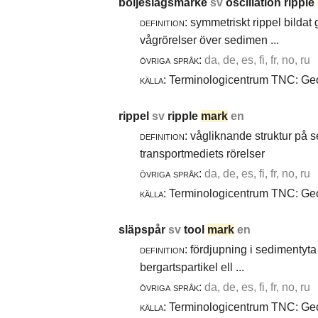
böljeslagsmärke
sv
oscillation ripple
definition:
symmetriskt rippel bildat
vågrörelser över sedimen ...
övriga språk:
da, de, es, fi, fr, no, ru
källa:
Terminologicentrum TNC: Geol
rippel
sv
ripple
mark
en
definition:
vågliknande struktur på 
transportmediets rörelser
övriga språk:
da, de, es, fi, fr, no, ru
källa:
Terminologicentrum TNC: Geol
släpspår
sv
tool
mark
en
definition:
fördjupning i sedimentyta 
bergartspartikel ell ...
övriga språk:
da, de, es, fi, fr, no, ru
källa:
Terminologicentrum TNC: Geol