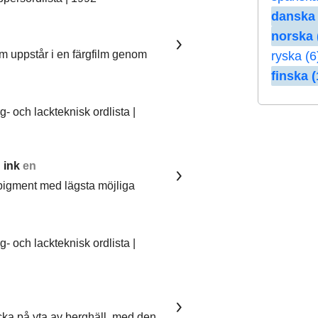
danska 
norska 
om uppstår i en färgfilm genom
ryska (6
finska (
 och lackteknisk ordlista |
 ink
en
pigment med lägsta möjliga
 och lackteknisk ordlista |
ka på yta av berghäll, med den