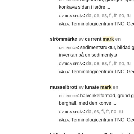
konkava sidan i isröre ...
övriga språk:
da, de, es, fi, fr, no, ru
källa:
Terminologicentrum TNC: Geol
strömmärke
sv
current
mark
en
definition:
sedimentstruktur, bildad
inverkan på en sedimentyta
övriga språk:
da, de, es, fi, fr, no, ru
källa:
Terminologicentrum TNC: Geol
musselbrott
sv
lunate
mark
en
definition:
halvcirkelformad, grund g
berghäll, med den konve ...
övriga språk:
da, es, fi, fr, no, ru
källa:
Terminologicentrum TNC: Geol