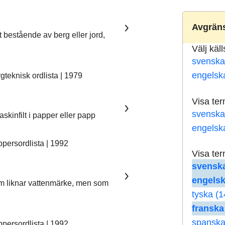
Avgräns
t bestående av berg eller jord,
Välj käl
svenska
engelsk
teknisk ordlista | 1979
Visa te
svenska
skinfilt i papper eller papp
engelsk
ersordlista | 1992
Visa te
svenska
engelsk
som liknar vattenmärke, men som
tyska (1
franska
spanska
ersordlista | 1992