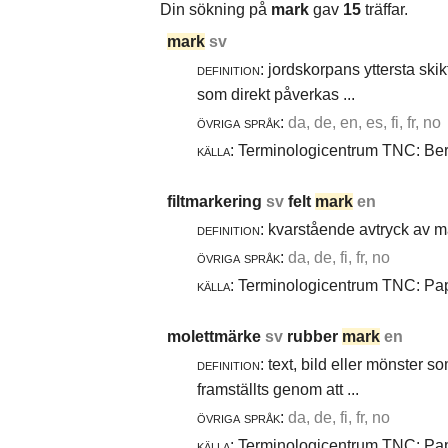
Din sökning på
mark
gav
15
träffar.
mark
sv
definition:
jordskorpans yttersta skik
som direkt påverkas ...
övriga språk:
da, de, en, es, fi, fr, no
källa:
Terminologicentrum TNC: Berg
filtmarkering
sv
felt
mark
en
definition:
kvarstående avtryck av ma
övriga språk:
da, de, fi, fr, no
källa:
Terminologicentrum TNC: Papp
molettmärke
sv
rubber
mark
en
definition:
text, bild eller mönster 
framställts genom att ...
övriga språk:
da, de, fi, fr, no
källa:
Terminologicentrum TNC: Papp