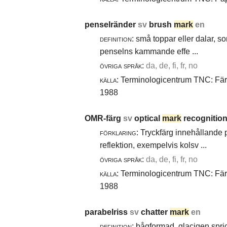
penselränder
sv
brush
mark
en
definition:
små toppar eller dalar, s
penselns kammande effe ...
övriga språk:
da, de, fi, fr, no
källa:
Terminologicentrum TNC: Färg-
1988
OMR-färg
sv
optical
mark
recognition
förklaring:
Tryckfärg innehållande 
reflektion, exempelvis kolsv ...
övriga språk:
da, de, fi, fr, no
källa:
Terminologicentrum TNC: Färg-
1988
parabelriss
sv
chatter
mark
en
definition:
bågformad, glacigen spric