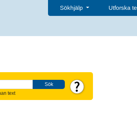
Sökhjälp
Utforska 
Sök
nan text