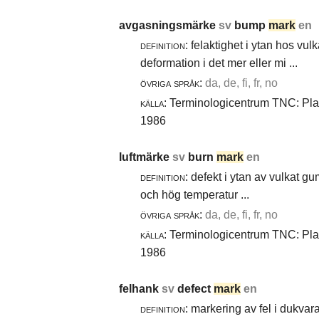
avgasningsmärke
sv
bump
mark
en
definition:
felaktighet i ytan hos vul
deformation i det mer eller mi ...
övriga språk:
da, de, fi, fr, no
källa:
Terminologicentrum TNC: Plast
1986
luftmärke
sv
burn
mark
en
definition:
defekt i ytan av vulkat gu
och hög temperatur ...
övriga språk:
da, de, fi, fr, no
källa:
Terminologicentrum TNC: Plast
1986
felhank
sv
defect
mark
en
definition:
markering av fel i dukvara