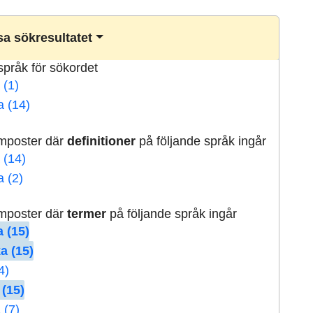
a sökresultatet
lspråk för sökordet
 (1)
a (14)
rmposter där
definitioner
på följande språk ingår
 (14)
a (2)
rmposter där
termer
på följande språk ingår
 (15)
a (15)
4)
 (15)
 (7)