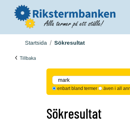
Startsida
Sökresultat
Tillbaka
enbart bland termer
även i all an
Sökresultat