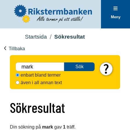
Meny
Startsida
Sökresultat
Tillbaka
Sök
enbart bland termer
även i all annan text
Sökresultat
Din sökning på
mark
gav
1
träff.