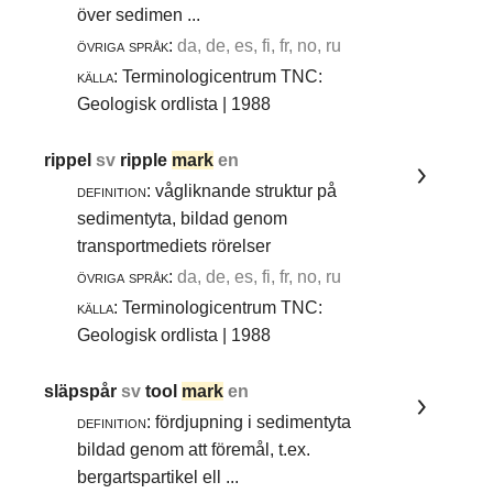
över sedimen ...
övriga språk:
da, de, es, fi, fr, no, ru
källa:
Terminologicentrum TNC:
Geologisk ordlista | 1988
rippel
sv
ripple
mark
en
definition:
vågliknande struktur på
sedimentyta, bildad genom
transportmediets rörelser
övriga språk:
da, de, es, fi, fr, no, ru
källa:
Terminologicentrum TNC:
Geologisk ordlista | 1988
släpspår
sv
tool
mark
en
definition:
fördjupning i sedimentyta
bildad genom att föremål, t.ex.
bergartspartikel ell ...