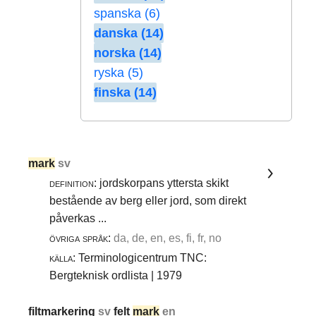
spanska (6)
danska (14)
norska (14)
ryska (5)
finska (14)
mark
sv
definition:
jordskorpans yttersta skikt
bestående av berg eller jord, som direkt
påverkas ...
övriga språk:
da, de, en, es, fi, fr, no
källa:
Terminologicentrum TNC:
Bergteknisk ordlista | 1979
filtmarkering
sv
felt
mark
en