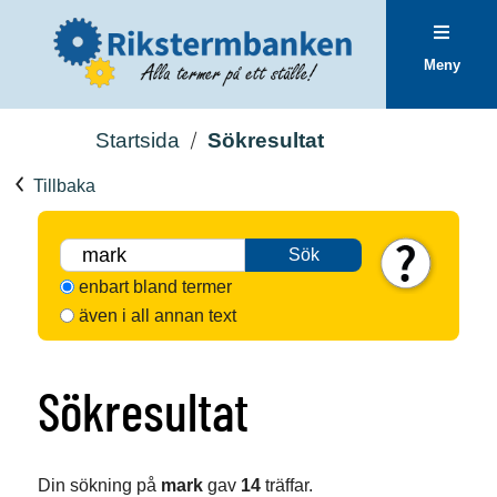
Meny
Startsida
Sökresultat
Tillbaka
Sök
enbart bland termer
även i all annan text
Sökresultat
Din sökning på
mark
gav
14
träffar.