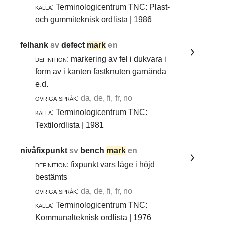
källa:
Terminologicentrum TNC: Plast-
och gummiteknisk ordlista | 1986
felhank
sv
defect
mark
en
definition:
markering av fel i dukvara i
form av i kanten fastknuten garnända
e.d.
övriga språk:
da, de, fi, fr, no
källa:
Terminologicentrum TNC:
Textilordlista | 1981
nivåfixpunkt
sv
bench
mark
en
definition:
fixpunkt vars läge i höjd
bestämts
övriga språk:
da, de, fi, fr, no
källa:
Terminologicentrum TNC:
Kommunalteknisk ordlista | 1976