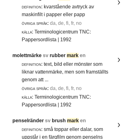
definition:
kvarstående avtryck av
maskinfilt i papper eller papp
övriga språk:
da, de, fi, fr, no
källa:
Terminologicentrum TNC:
Pappersordlista | 1992
molettmärke
sv
rubber
mark
en
definition:
text, bild eller mönster som
liknar vattenmärke, men som framställts
genom att ...
övriga språk:
da, de, fi, fr, no
källa:
Terminologicentrum TNC:
Pappersordlista | 1992
penselränder
sv
brush
mark
en
definition:
små toppar eller dalar, som
uppstår i en färgfilm genom penselns