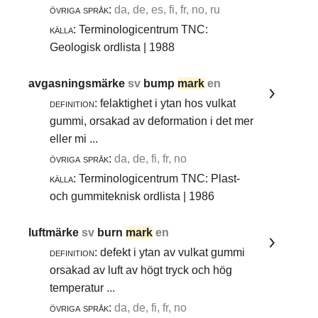
övriga språk:
da, de, es, fi, fr, no, ru
källa:
Terminologicentrum TNC:
Geologisk ordlista | 1988
avgasningsmärke
sv
bump
mark
en
definition:
felaktighet i ytan hos vulkat
gummi, orsakad av deformation i det mer
eller mi ...
övriga språk:
da, de, fi, fr, no
källa:
Terminologicentrum TNC: Plast-
och gummiteknisk ordlista | 1986
luftmärke
sv
burn
mark
en
definition:
defekt i ytan av vulkat gummi
orsakad av luft av högt tryck och hög
temperatur ...
övriga språk:
da, de, fi, fr, no