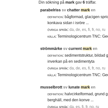
Din sökning på
mark
gav
6
träffar.
parabelriss
sv
chatter
mark
en
definition:
bågformad, glacigen spric
konkava sidan i isröre ...
övriga språk:
da, de, es, fi, fr, no, ru
källa:
Terminologicentrum TNC: Geol
strömmärke
sv
current
mark
en
definition:
sedimentstruktur, bildad
inverkan på en sedimentyta
övriga språk:
da, de, es, fi, fr, no, ru
källa:
Terminologicentrum TNC: Geol
musselbrott
sv
lunate
mark
en
definition:
halvcirkelformad, grund g
berghäll, med den konve ...
övriga språk:
da, es, fi, fr, no, ru