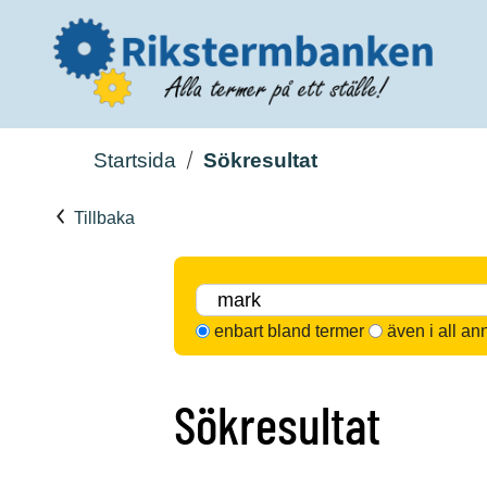
Startsida
Sökresultat
Tillbaka
enbart bland termer
även i all an
Sökresultat