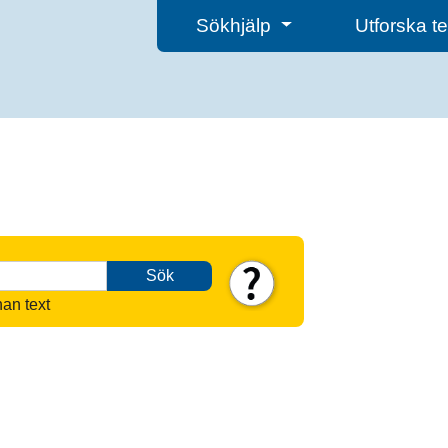
Sökhjälp
Utforska 
Sök
nan text