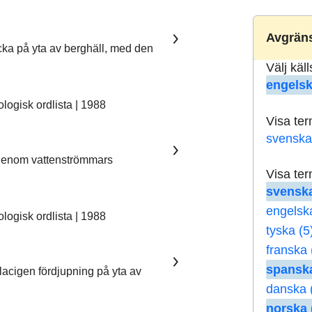
Avgräns
ka på yta av berghäll, med den
Välj käl
engelsk
ogisk ordlista | 1988
Visa te
svenska
 genom vattenströmmars
Visa te
svenska
engelsk
ogisk ordlista | 1988
tyska (5
franska 
spanska
lacigen fördjupning på yta av
danska 
norska 