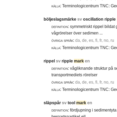
källa:
Terminologicentrum TNC: Geol
böljeslagsmärke
sv
oscillation ripple
definition:
symmetriskt rippel bildat
vågrörelser över sedimen ...
övriga språk:
da, de, es, fi, fr, no, ru
källa:
Terminologicentrum TNC: Geol
rippel
sv
ripple
mark
en
definition:
vågliknande struktur på 
transportmediets rörelser
övriga språk:
da, de, es, fi, fr, no, ru
källa:
Terminologicentrum TNC: Geol
släpspår
sv
tool
mark
en
definition:
fördjupning i sedimentyta 
bergartspartikel ell ...