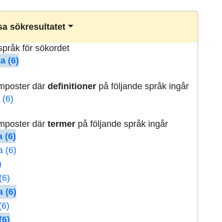
a sökresultatet
lspråk för sökordet
a (6)
rmposter där
definitioner
på följande språk ingår
 (6)
rmposter där
termer
på följande språk ingår
 (6)
a (6)
)
(6)
 (6)
(6)
(6)