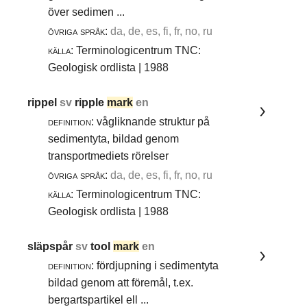
över sedimen ...
övriga språk:
da, de, es, fi, fr, no, ru
källa:
Terminologicentrum TNC:
Geologisk ordlista | 1988
rippel
sv
ripple
mark
en
definition:
vågliknande struktur på
sedimentyta, bildad genom
transportmediets rörelser
övriga språk:
da, de, es, fi, fr, no, ru
källa:
Terminologicentrum TNC:
Geologisk ordlista | 1988
släpspår
sv
tool
mark
en
definition:
fördjupning i sedimentyta
bildad genom att föremål, t.ex.
bergartspartikel ell ...