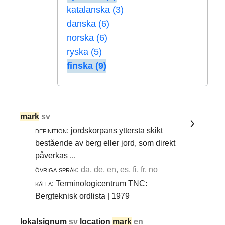
katalanska (3)
danska (6)
norska (6)
ryska (5)
finska (9)
mark
sv
definition:
jordskorpans yttersta skikt
bestående av berg eller jord, som direkt
påverkas ...
övriga språk:
da, de, en, es, fi, fr, no
källa:
Terminologicentrum TNC:
Bergteknisk ordlista | 1979
lokalsignum
sv
location
mark
en