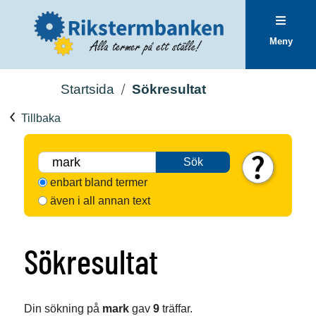
Meny
Startsida
Sökresultat
Tillbaka
Sök
enbart bland termer
även i all annan text
Sökresultat
Din sökning på
mark
gav
9
träffar.