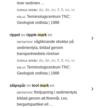
över sedimen ...
övriga språk:
da, de, es, fi, fr, no, ru
källa:
Terminologicentrum TNC:
Geologisk ordlista | 1988
rippel
sv
ripple
mark
en
definition:
vågliknande struktur på
sedimentyta, bildad genom
transportmediets rörelser
övriga språk:
da, de, es, fi, fr, no, ru
källa:
Terminologicentrum TNC:
Geologisk ordlista | 1988
släpspår
sv
tool
mark
en
definition:
fördjupning i sedimentyta
bildad genom att föremål, t.ex.
bergartspartikel ell ...