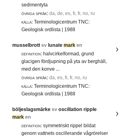
sedimentyta
övriga språk:
da, de, es, fi, fr, no, ru
källa:
Terminologicentrum TNC:
Geologisk ordlista | 1988
musselbrott
sv
lunate
mark
en
definition:
halvcirkelformad, grund
glacigen fördjupning på yta av berghäll,
med den konve ...
övriga språk:
da, es, fi, fr, no, ru
källa:
Terminologicentrum TNC:
Geologisk ordlista | 1988
böljeslagsmärke
sv
oscillation ripple
mark
en
definition:
symmetriskt rippel bildat
genom vattnets oscillerande vågrörelser