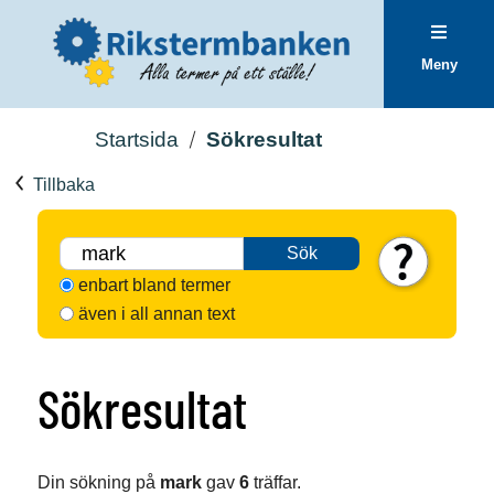
Meny
Startsida
Sökresultat
Tillbaka
Sök
enbart bland termer
även i all annan text
Sökresultat
Din sökning på
mark
gav
6
träffar.