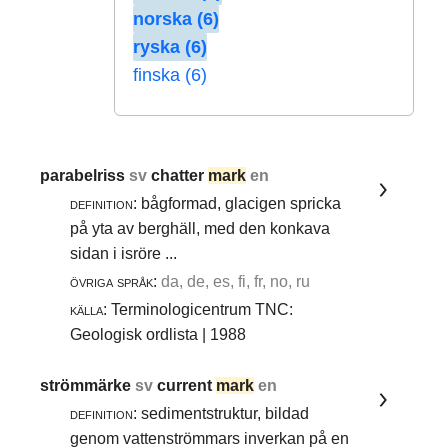
norska (6)
ryska (6)
finska (6)
parabelriss
sv
chatter
mark
en
definition:
bågformad, glacigen spricka
på yta av berghäll, med den konkava
sidan i isröre ...
övriga språk:
da, de, es, fi, fr, no, ru
källa:
Terminologicentrum TNC:
Geologisk ordlista | 1988
strömmärke
sv
current
mark
en
definition:
sedimentstruktur, bildad
genom vattenströmmars inverkan på en