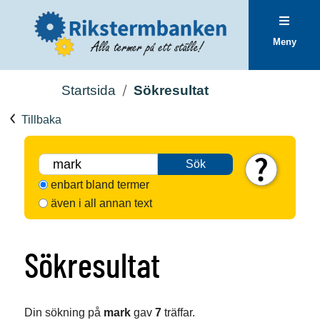
Meny
Startsida
Sökresultat
Tillbaka
Sök
enbart bland termer
även i all annan text
Sökresultat
Din sökning på
mark
gav
7
träffar.