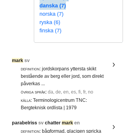
danska (7)
norska (7)
ryska (6)
finska (7)
mark
sv
definition:
jordskorpans yttersta skikt
bestående av berg eller jord, som direkt
påverkas ...
övriga språk:
da, de, en, es, fi, fr, no
källa:
Terminologicentrum TNC:
Bergteknisk ordlista | 1979
parabelriss
sv
chatter
mark
en
definition:
bågformad, glacigen spricka