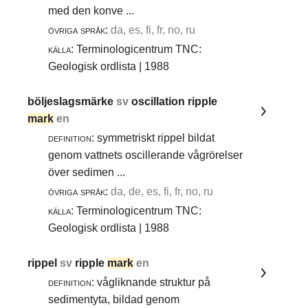
med den konve ...
övriga språk:
da, es, fi, fr, no, ru
källa:
Terminologicentrum TNC:
Geologisk ordlista | 1988
böljeslagsmärke
sv
oscillation ripple
mark
en
definition:
symmetriskt rippel bildat
genom vattnets oscillerande vågrörelser
över sedimen ...
övriga språk:
da, de, es, fi, fr, no, ru
källa:
Terminologicentrum TNC:
Geologisk ordlista | 1988
rippel
sv
ripple
mark
en
definition:
vågliknande struktur på
sedimentyta, bildad genom