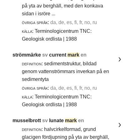
på yta av berghäll, med den konkava
sidan i isröre ...
övriga språk:
da, de, es, fi, fr, no, ru
källa:
Terminologicentrum TNC:
Geologisk ordlista | 1988
strömmärke
sv
current
mark
en
definition:
sedimentstruktur, bildad
genom vattenströmmars inverkan på en
sedimentyta
övriga språk:
da, de, es, fi, fr, no, ru
källa:
Terminologicentrum TNC:
Geologisk ordlista | 1988
musselbrott
sv
lunate
mark
en
definition:
halvcirkelformad, grund
glacigen fördjupning på yta av berghäll,