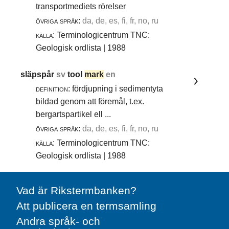
transportmediets rörelser
övriga språk:
da, de, es, fi, fr, no, ru
källa:
Terminologicentrum TNC:
Geologisk ordlista | 1988
släpspår
sv
tool
mark
en
definition:
fördjupning i sedimentyta
bildad genom att föremål, t.ex.
bergartspartikel ell ...
övriga språk:
da, de, es, fi, fr, no, ru
källa:
Terminologicentrum TNC:
Geologisk ordlista | 1988
Vad är Rikstermbanken?
Att publicera en termsamling
Andra språk- och