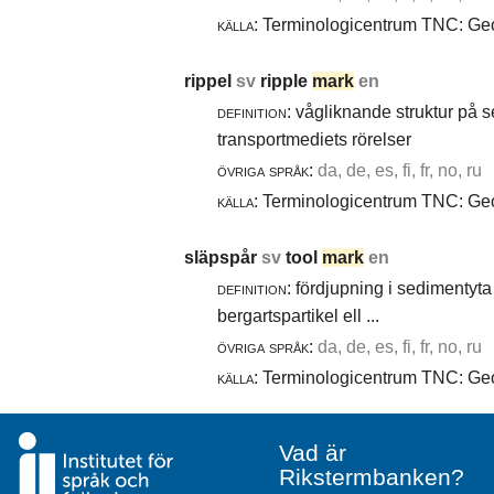
källa:
Terminologicentrum TNC: Geol
rippel
sv
ripple
mark
en
definition:
vågliknande struktur på 
transportmediets rörelser
övriga språk:
da, de, es, fi, fr, no, ru
källa:
Terminologicentrum TNC: Geol
släpspår
sv
tool
mark
en
definition:
fördjupning i sedimentyta 
bergartspartikel ell ...
övriga språk:
da, de, es, fi, fr, no, ru
källa:
Terminologicentrum TNC: Geol
Vad är
Rikstermbanken?