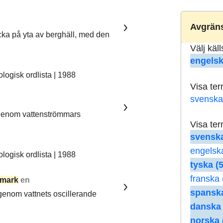
Avgräns
ka på yta av berghäll, med den
Välj käl
engelsk
ogisk ordlista | 1988
Visa te
svenska
 genom vattenströmmars
Visa te
svenska
engelsk
ogisk ordlista | 1988
tyska (5
franska 
mark
en
spanska
 genom vattnets oscillerande
danska 
norska 