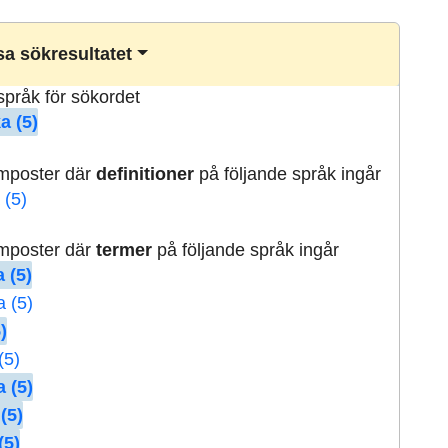
a sökresultatet
lspråk för sökordet
a (5)
rmposter där
definitioner
på följande språk ingår
 (5)
rmposter där
termer
på följande språk ingår
 (5)
a (5)
)
(5)
 (5)
(5)
(5)