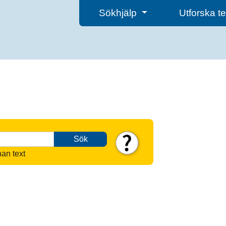
Sökhjälp
Utforska 
Sök
nan text