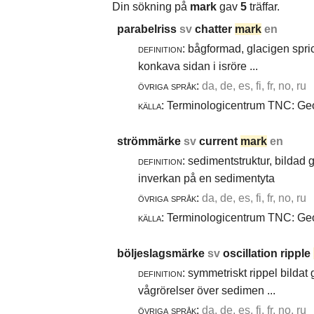
Din sökning på
mark
gav
5
träffar.
parabelriss
sv
chatter
mark
en
definition:
bågformad, glacigen spric
konkava sidan i isröre ...
övriga språk:
da, de, es, fi, fr, no, ru
källa:
Terminologicentrum TNC: Geol
strömmärke
sv
current
mark
en
definition:
sedimentstruktur, bildad
inverkan på en sedimentyta
övriga språk:
da, de, es, fi, fr, no, ru
källa:
Terminologicentrum TNC: Geol
böljeslagsmärke
sv
oscillation ripple
definition:
symmetriskt rippel bildat
vågrörelser över sedimen ...
övriga språk:
da, de, es, fi, fr, no, ru