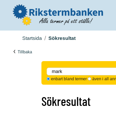
Startsida
Sökresultat
Tillbaka
enbart bland termer
även i all an
Sökresultat