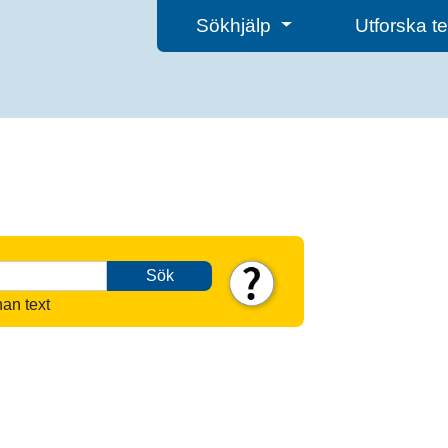
Sökhjälp
Utforska 
Sök
nan text