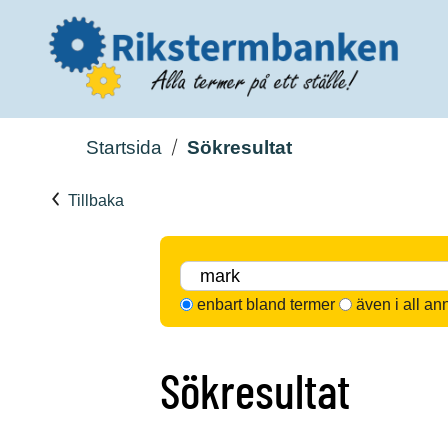
Startsida
Sökresultat
Tillbaka
enbart bland termer
även i all an
Sökresultat