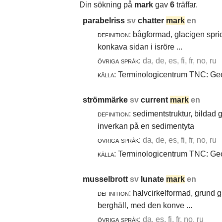
Din sökning på
mark
gav
6
träffar.
parabelriss
sv
chatter
mark
en
definition:
bågformad, glacigen spric
konkava sidan i isröre ...
övriga språk:
da, de, es, fi, fr, no, ru
källa:
Terminologicentrum TNC: Geol
strömmärke
sv
current
mark
en
definition:
sedimentstruktur, bildad
inverkan på en sedimentyta
övriga språk:
da, de, es, fi, fr, no, ru
källa:
Terminologicentrum TNC: Geol
musselbrott
sv
lunate
mark
en
definition:
halvcirkelformad, grund g
berghäll, med den konve ...
övriga språk:
da, es, fi, fr, no, ru