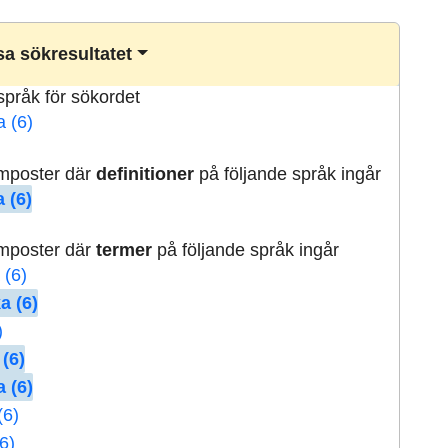
a sökresultatet
lspråk för sökordet
a (6)
rmposter där
definitioner
på följande språk ingår
 (6)
rmposter där
termer
på följande språk ingår
 (6)
a (6)
)
 (6)
 (6)
(6)
6)