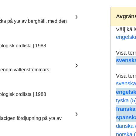
Avgräns
ka på yta av berghäll, med den
Välj käl
engelsk
ogisk ordlista | 1988
Visa te
svenska
 genom vattenströmmars
Visa te
svenska
engelsk
ogisk ordlista | 1988
tyska (5
franska
spanska
lacigen fördjupning på yta av
danska 
norska (