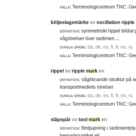
källa:
Terminologicentrum TNC: Geol
böljeslagsmärke
sv
oscillation ripple
definition:
symmetriskt rippel bildat
vågrörelser över sedimen ...
övriga språk:
da, de, es, fi, fr, no, ru
källa:
Terminologicentrum TNC: Geol
rippel
sv
ripple
mark
en
definition:
vågliknande struktur på 
transportmediets rörelser
övriga språk:
da, de, es, fi, fr, no, ru
källa:
Terminologicentrum TNC: Geol
släpspår
sv
tool
mark
en
definition:
fördjupning i sedimentyta 
bergartspartikel ell ...