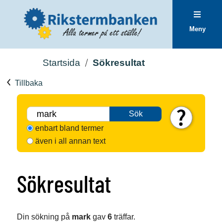
Meny
Startsida
Sökresultat
Tillbaka
Sök
enbart bland termer
även i all annan text
Sökresultat
Din sökning på
mark
gav
6
träffar.