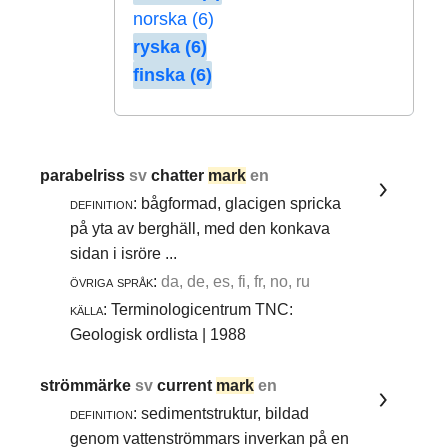
norska (6)
ryska (6)
finska (6)
parabelriss
sv
chatter
mark
en
definition:
bågformad, glacigen spricka
på yta av berghäll, med den konkava
sidan i isröre ...
övriga språk:
da, de, es, fi, fr, no, ru
källa:
Terminologicentrum TNC:
Geologisk ordlista | 1988
strömmärke
sv
current
mark
en
definition:
sedimentstruktur, bildad
genom vattenströmmars inverkan på en