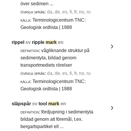
över sedimen ...
övriga språk:
da, de, es, fi, fr, no, ru
källa:
Terminologicentrum TNC:
Geologisk ordlista | 1988
rippel
sv
ripple
mark
en
definition:
vågliknande struktur på
sedimentyta, bildad genom
transportmediets rörelser
övriga språk:
da, de, es, fi, fr, no, ru
källa:
Terminologicentrum TNC:
Geologisk ordlista | 1988
släpspår
sv
tool
mark
en
definition:
fördjupning i sedimentyta
bildad genom att föremål, t.ex.
bergartspartikel ell ...