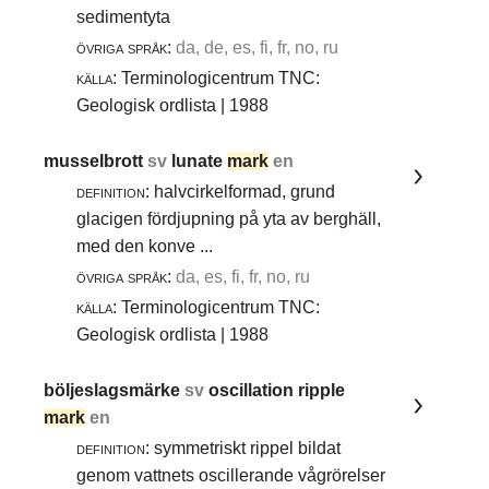
sedimentyta
övriga språk:
da, de, es, fi, fr, no, ru
källa:
Terminologicentrum TNC:
Geologisk ordlista | 1988
musselbrott
sv
lunate
mark
en
definition:
halvcirkelformad, grund
glacigen fördjupning på yta av berghäll,
med den konve ...
övriga språk:
da, es, fi, fr, no, ru
källa:
Terminologicentrum TNC:
Geologisk ordlista | 1988
böljeslagsmärke
sv
oscillation ripple
mark
en
definition:
symmetriskt rippel bildat
genom vattnets oscillerande vågrörelser