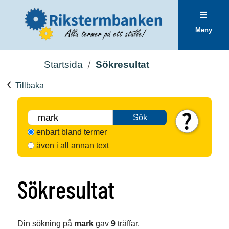
Meny
Startsida
Sökresultat
Tillbaka
Sök
enbart bland termer
även i all annan text
Sökresultat
Din sökning på
mark
gav
9
träffar.