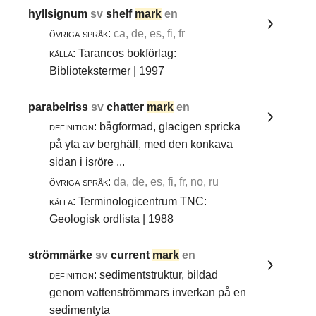
hyllsignum
sv
shelf
mark
en
övriga språk:
ca, de, es, fi, fr
källa:
Tarancos bokförlag:
Bibliotekstermer | 1997
parabelriss
sv
chatter
mark
en
definition:
bågformad, glacigen spricka
på yta av berghäll, med den konkava
sidan i isröre ...
övriga språk:
da, de, es, fi, fr, no, ru
källa:
Terminologicentrum TNC:
Geologisk ordlista | 1988
strömmärke
sv
current
mark
en
definition:
sedimentstruktur, bildad
genom vattenströmmars inverkan på en
sedimentyta