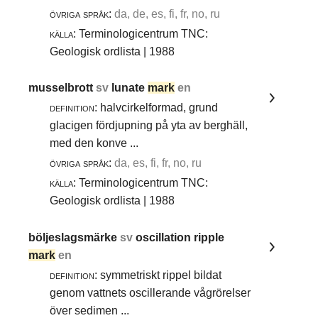
övriga språk:
da, de, es, fi, fr, no, ru
källa:
Terminologicentrum TNC:
Geologisk ordlista | 1988
musselbrott
sv
lunate
mark
en
definition:
halvcirkelformad, grund
glacigen fördjupning på yta av berghäll,
med den konve ...
övriga språk:
da, es, fi, fr, no, ru
källa:
Terminologicentrum TNC:
Geologisk ordlista | 1988
böljeslagsmärke
sv
oscillation ripple
mark
en
definition:
symmetriskt rippel bildat
genom vattnets oscillerande vågrörelser
över sedimen ...