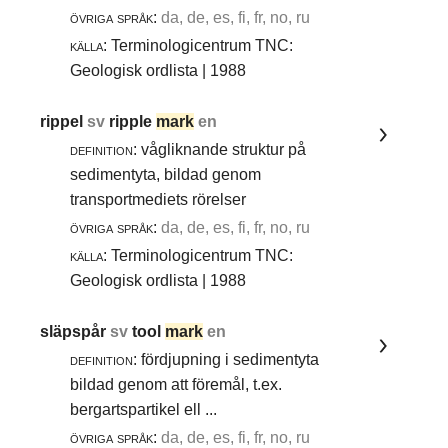
övriga språk:
da, de, es, fi, fr, no, ru
källa:
Terminologicentrum TNC:
Geologisk ordlista | 1988
rippel
sv
ripple
mark
en
definition:
vågliknande struktur på
sedimentyta, bildad genom
transportmediets rörelser
övriga språk:
da, de, es, fi, fr, no, ru
källa:
Terminologicentrum TNC:
Geologisk ordlista | 1988
släpspår
sv
tool
mark
en
definition:
fördjupning i sedimentyta
bildad genom att föremål, t.ex.
bergartspartikel ell ...
övriga språk:
da, de, es, fi, fr, no, ru