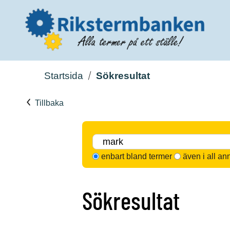
Startsida
Sökresultat
Tillbaka
enbart bland termer
även i all an
Sökresultat