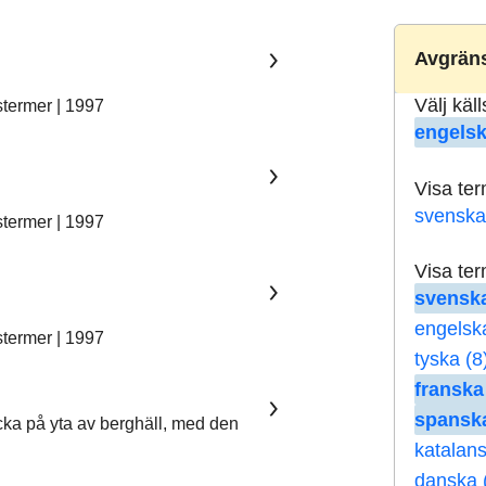
Avgräns
Välj käl
stermer | 1997
engelsk
Visa te
svenska
stermer | 1997
Visa te
svenska
engelsk
stermer | 1997
tyska (8
franska
spanska
ka på yta av berghäll, med den
katalans
danska 