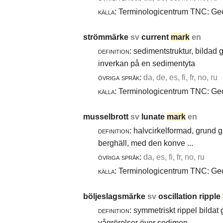
källa:
Terminologicentrum TNC: Geol
strömmärke
sv
current
mark
en
definition:
sedimentstruktur, bildad
inverkan på en sedimentyta
övriga språk:
da, de, es, fi, fr, no, ru
källa:
Terminologicentrum TNC: Geol
musselbrott
sv
lunate
mark
en
definition:
halvcirkelformad, grund g
berghäll, med den konve ...
övriga språk:
da, es, fi, fr, no, ru
källa:
Terminologicentrum TNC: Geol
böljeslagsmärke
sv
oscillation ripple
definition:
symmetriskt rippel bildat
vågrörelser över sedimen ...