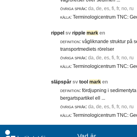
övriga språk:
da, de, es, fi, fr, no, ru
källa:
Terminologicentrum TNC: Geol
rippel
sv
ripple
mark
en
definition:
vågliknande struktur på 
transportmediets rörelser
övriga språk:
da, de, es, fi, fr, no, ru
källa:
Terminologicentrum TNC: Geol
släpspår
sv
tool
mark
en
definition:
fördjupning i sedimentyta 
bergartspartikel ell ...
övriga språk:
da, de, es, fi, fr, no, ru
källa:
Terminologicentrum TNC: Geol
Vad är