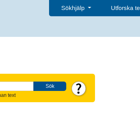
Sökhjälp
Utforska 
Sök
nan text