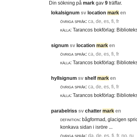
Din sökning på
mark
gav
9
träffar.
lokalsignum
sv
location
mark
en
övriga språk:
ca, de, es, fi, fr
källa:
Tarancos bokförlag: Bibliotek
signum
sv
location
mark
en
övriga språk:
ca, de, es, fi, fr
källa:
Tarancos bokförlag: Bibliotek
hyllsignum
sv
shelf
mark
en
övriga språk:
ca, de, es, fi, fr
källa:
Tarancos bokförlag: Bibliotek
parabelriss
sv
chatter
mark
en
definition:
bågformad, glacigen spric
konkava sidan i isröre ...
övriga språk:
da, de, es, fi, fr, no, ru