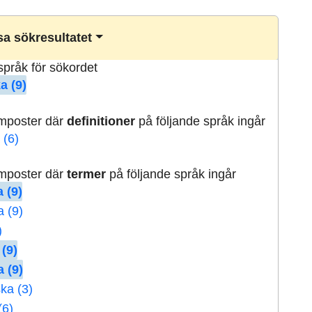
a sökresultatet
lspråk för sökordet
a (9)
rmposter där
definitioner
på följande språk ingår
 (6)
rmposter där
termer
på följande språk ingår
 (9)
a (9)
)
 (9)
 (9)
ka (3)
(6)