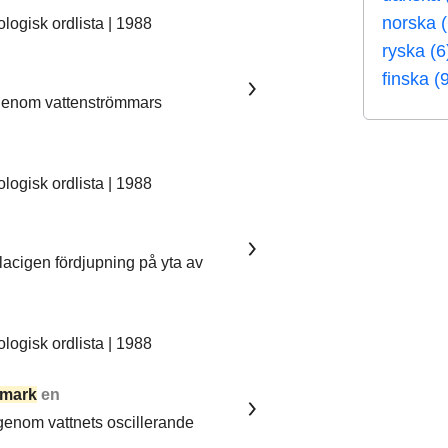
norska (
ogisk ordlista | 1988
ryska (6
finska (
 genom vattenströmmars
ogisk ordlista | 1988
lacigen fördjupning på yta av
ogisk ordlista | 1988
mark
en
 genom vattnets oscillerande