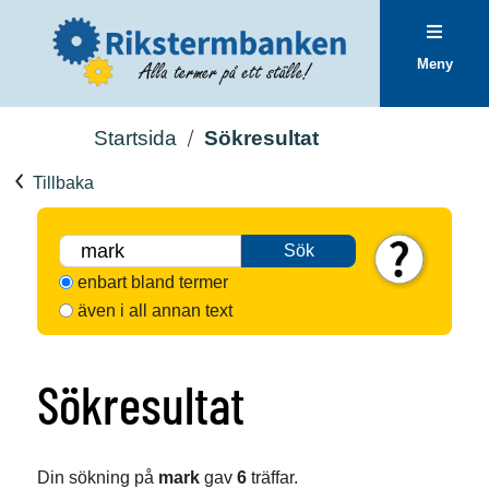
Meny
Startsida
Sökresultat
Tillbaka
Sök
enbart bland termer
även i all annan text
Sökresultat
Din sökning på
mark
gav
6
träffar.