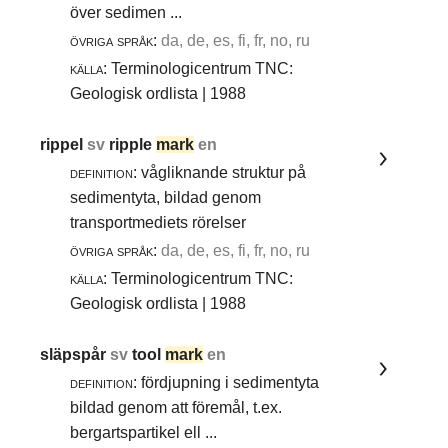
över sedimen ...
övriga språk:
da, de, es, fi, fr, no, ru
källa:
Terminologicentrum TNC:
Geologisk ordlista | 1988
rippel
sv
ripple
mark
en
definition:
vågliknande struktur på
sedimentyta, bildad genom
transportmediets rörelser
övriga språk:
da, de, es, fi, fr, no, ru
källa:
Terminologicentrum TNC:
Geologisk ordlista | 1988
släpspår
sv
tool
mark
en
definition:
fördjupning i sedimentyta
bildad genom att föremål, t.ex.
bergartspartikel ell ...