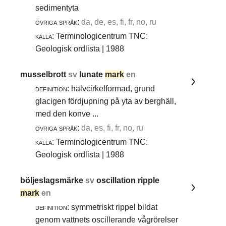
sedimentyta
övriga språk:
da, de, es, fi, fr, no, ru
källa:
Terminologicentrum TNC:
Geologisk ordlista | 1988
musselbrott
sv
lunate
mark
en
definition:
halvcirkelformad, grund
glacigen fördjupning på yta av berghäll,
med den konve ...
övriga språk:
da, es, fi, fr, no, ru
källa:
Terminologicentrum TNC:
Geologisk ordlista | 1988
böljeslagsmärke
sv
oscillation ripple
mark
en
definition:
symmetriskt rippel bildat
genom vattnets oscillerande vågrörelser