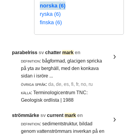
norska (6)
ryska (6)
finska (6)
parabelriss
sv
chatter
mark
en
definition:
bågformad, glacigen spricka
på yta av berghäll, med den konkava
sidan i isröre ...
övriga språk:
da, de, es, fi, fr, no, ru
källa:
Terminologicentrum TNC:
Geologisk ordlista | 1988
strömmärke
sv
current
mark
en
definition:
sedimentstruktur, bildad
genom vattenströmmars inverkan på en