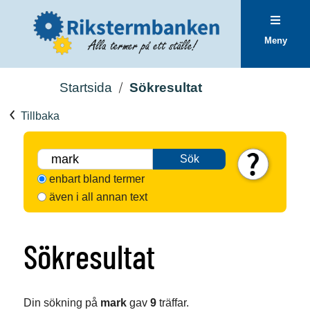
Meny
Startsida
Sökresultat
Tillbaka
Sök
enbart bland termer
även i all annan text
Sökresultat
Din sökning på
mark
gav
9
träffar.