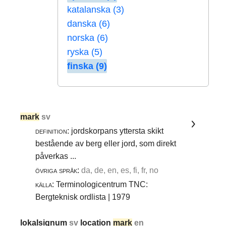
katalanska (3)
danska (6)
norska (6)
ryska (5)
finska (9)
mark
sv
definition:
jordskorpans yttersta skikt
bestående av berg eller jord, som direkt
påverkas ...
övriga språk:
da, de, en, es, fi, fr, no
källa:
Terminologicentrum TNC:
Bergteknisk ordlista | 1979
lokalsignum
sv
location
mark
en