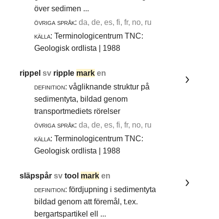
över sedimen ...
övriga språk:
da, de, es, fi, fr, no, ru
källa:
Terminologicentrum TNC:
Geologisk ordlista | 1988
rippel
sv
ripple
mark
en
definition:
vågliknande struktur på
sedimentyta, bildad genom
transportmediets rörelser
övriga språk:
da, de, es, fi, fr, no, ru
källa:
Terminologicentrum TNC:
Geologisk ordlista | 1988
släpspår
sv
tool
mark
en
definition:
fördjupning i sedimentyta
bildad genom att föremål, t.ex.
bergartspartikel ell ...