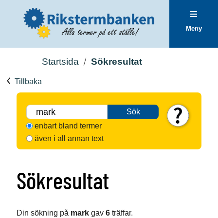
Meny
Startsida
Sökresultat
Tillbaka
Sök
enbart bland termer
även i all annan text
Sökresultat
Din sökning på
mark
gav
6
träffar.