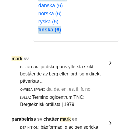
danska (6)
norska (6)
ryska (5)
finska (6)
mark
sv
definition:
jordskorpans yttersta skikt
bestående av berg eller jord, som direkt
påverkas ...
övriga språk:
da, de, en, es, fi, fr, no
källa:
Terminologicentrum TNC:
Bergteknisk ordlista | 1979
parabelriss
sv
chatter
mark
en
definition:
bågformad, glacigen spricka