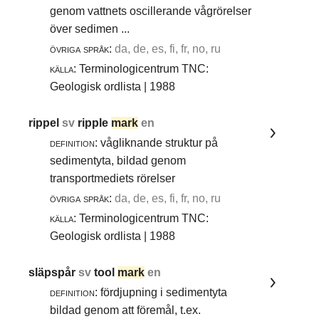
genom vattnets oscillerande vågrörelser
över sedimen ...
övriga språk:
da, de, es, fi, fr, no, ru
källa:
Terminologicentrum TNC:
Geologisk ordlista | 1988
rippel
sv
ripple
mark
en
definition:
vågliknande struktur på
sedimentyta, bildad genom
transportmediets rörelser
övriga språk:
da, de, es, fi, fr, no, ru
källa:
Terminologicentrum TNC:
Geologisk ordlista | 1988
släpspår
sv
tool
mark
en
definition:
fördjupning i sedimentyta
bildad genom att föremål, t.ex.