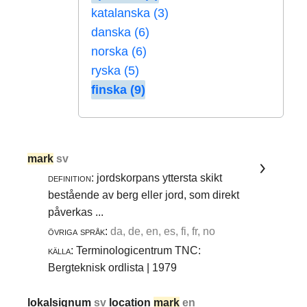
katalanska (3)
danska (6)
norska (6)
ryska (5)
finska (9)
mark
sv
definition:
jordskorpans yttersta skikt
bestående av berg eller jord, som direkt
påverkas ...
övriga språk:
da, de, en, es, fi, fr, no
källa:
Terminologicentrum TNC:
Bergteknisk ordlista | 1979
lokalsignum
sv
location
mark
en