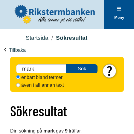
Meny
Startsida
Sökresultat
Tillbaka
Sök
enbart bland termer
även i all annan text
Sökresultat
Din sökning på
mark
gav
9
träffar.