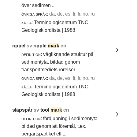
över sedimen ...
övriga språk:
da, de, es, fi, fr, no, ru
källa:
Terminologicentrum TNC:
Geologisk ordlista | 1988
rippel
sv
ripple
mark
en
definition:
vågliknande struktur på
sedimentyta, bildad genom
transportmediets rörelser
övriga språk:
da, de, es, fi, fr, no, ru
källa:
Terminologicentrum TNC:
Geologisk ordlista | 1988
släpspår
sv
tool
mark
en
definition:
fördjupning i sedimentyta
bildad genom att föremål, t.ex.
bergartspartikel ell ...