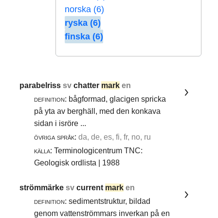
norska (6)
ryska (6)
finska (6)
parabelriss
sv
chatter
mark
en
definition:
bågformad, glacigen spricka
på yta av berghäll, med den konkava
sidan i isröre ...
övriga språk:
da, de, es, fi, fr, no, ru
källa:
Terminologicentrum TNC:
Geologisk ordlista | 1988
strömmärke
sv
current
mark
en
definition:
sedimentstruktur, bildad
genom vattenströmmars inverkan på en