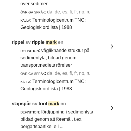
över sedimen ...
övriga språk:
da, de, es, fi, fr, no, ru
källa:
Terminologicentrum TNC:
Geologisk ordlista | 1988
rippel
sv
ripple
mark
en
definition:
vågliknande struktur på
sedimentyta, bildad genom
transportmediets rörelser
övriga språk:
da, de, es, fi, fr, no, ru
källa:
Terminologicentrum TNC:
Geologisk ordlista | 1988
släpspår
sv
tool
mark
en
definition:
fördjupning i sedimentyta
bildad genom att föremål, t.ex.
bergartspartikel ell ...