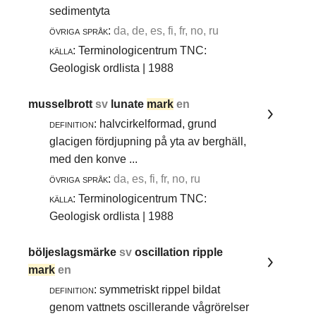
sedimentyta
övriga språk:
da, de, es, fi, fr, no, ru
källa:
Terminologicentrum TNC:
Geologisk ordlista | 1988
musselbrott
sv
lunate
mark
en
definition:
halvcirkelformad, grund
glacigen fördjupning på yta av berghäll,
med den konve ...
övriga språk:
da, es, fi, fr, no, ru
källa:
Terminologicentrum TNC:
Geologisk ordlista | 1988
böljeslagsmärke
sv
oscillation ripple
mark
en
definition:
symmetriskt rippel bildat
genom vattnets oscillerande vågrörelser