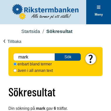
Meny
Startsida
Sökresultat
Tillbaka
Sök
enbart bland termer
även i all annan text
Sökresultat
Din sökning på
mark
gav
6
träffar.