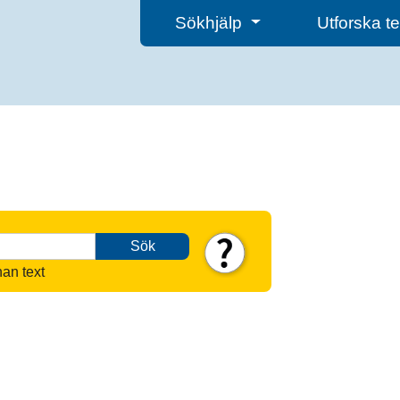
Sökhjälp
Utforska 
Sök
nan text