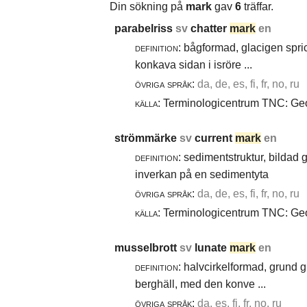
Din sökning på
mark
gav
6
träffar.
parabelriss
sv
chatter
mark
en
definition:
bågformad, glacigen spric
konkava sidan i isröre ...
övriga språk:
da, de, es, fi, fr, no, ru
källa:
Terminologicentrum TNC: Geol
strömmärke
sv
current
mark
en
definition:
sedimentstruktur, bildad
inverkan på en sedimentyta
övriga språk:
da, de, es, fi, fr, no, ru
källa:
Terminologicentrum TNC: Geol
musselbrott
sv
lunate
mark
en
definition:
halvcirkelformad, grund g
berghäll, med den konve ...
övriga språk:
da, es, fi, fr, no, ru