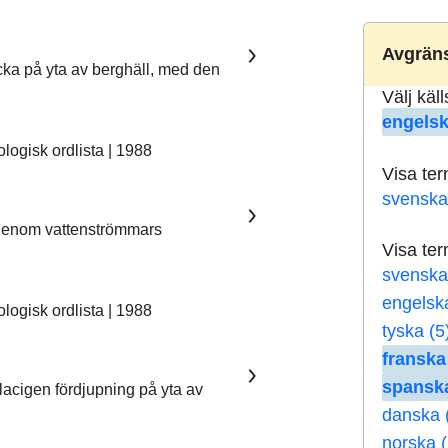
Avgräns
ka på yta av berghäll, med den
Välj käl
engelsk
ogisk ordlista | 1988
Visa te
svenska
 genom vattenströmmars
Visa te
svenska
engelsk
ogisk ordlista | 1988
tyska (5
franska
spanska
lacigen fördjupning på yta av
danska 
norska (