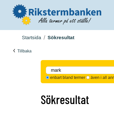
Startsida
Sökresultat
Tillbaka
enbart bland termer
även i all an
Sökresultat