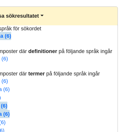
a sökresultatet
lspråk för sökordet
a (6)
rmposter där
definitioner
på följande språk ingår
 (6)
rmposter där
termer
på följande språk ingår
 (6)
a (6)
)
 (6)
 (6)
(6)
6)