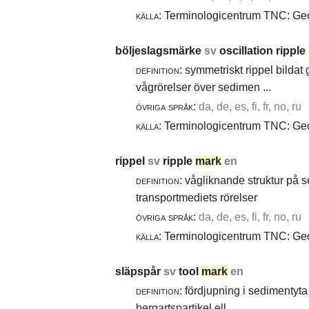
källa:
Terminologicentrum TNC: Geol
böljeslagsmärke
sv
oscillation ripple
definition:
symmetriskt rippel bildat
vågrörelser över sedimen ...
övriga språk:
da, de, es, fi, fr, no, ru
källa:
Terminologicentrum TNC: Geol
rippel
sv
ripple
mark
en
definition:
vågliknande struktur på 
transportmediets rörelser
övriga språk:
da, de, es, fi, fr, no, ru
källa:
Terminologicentrum TNC: Geol
släpspår
sv
tool
mark
en
definition:
fördjupning i sedimentyta 
bergartspartikel ell ...