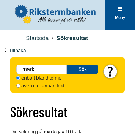
Meny
Startsida
Sökresultat
Tillbaka
Sök
enbart bland termer
även i all annan text
Sökresultat
Din sökning på
mark
gav
10
träffar.