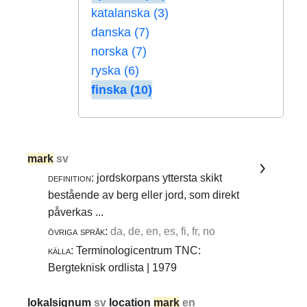
katalanska (3)
danska (7)
norska (7)
ryska (6)
finska (10)
mark
sv
definition:
jordskorpans yttersta skikt
bestående av berg eller jord, som direkt
påverkas ...
övriga språk:
da, de, en, es, fi, fr, no
källa:
Terminologicentrum TNC:
Bergteknisk ordlista | 1979
lokalsignum
sv
location
mark
en