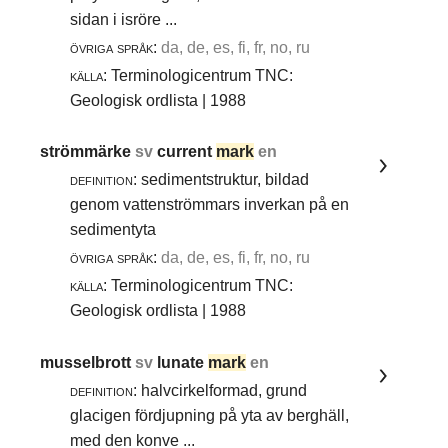
sidan i isröre ...
övriga språk:
da, de, es, fi, fr, no, ru
källa:
Terminologicentrum TNC:
Geologisk ordlista | 1988
strömmärke
sv
current
mark
en
definition:
sedimentstruktur, bildad
genom vattenströmmars inverkan på en
sedimentyta
övriga språk:
da, de, es, fi, fr, no, ru
källa:
Terminologicentrum TNC:
Geologisk ordlista | 1988
musselbrott
sv
lunate
mark
en
definition:
halvcirkelformad, grund
glacigen fördjupning på yta av berghäll,
med den konve ...