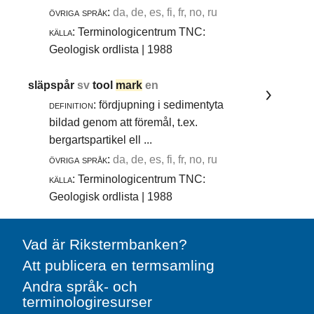
övriga språk:
da, de, es, fi, fr, no, ru
källa:
Terminologicentrum TNC:
Geologisk ordlista | 1988
släpspår
sv
tool
mark
en
definition:
fördjupning i sedimentyta
bildad genom att föremål, t.ex.
bergartspartikel ell ...
övriga språk:
da, de, es, fi, fr, no, ru
källa:
Terminologicentrum TNC:
Geologisk ordlista | 1988
Vad är Rikstermbanken?
Att publicera en termsamling
Andra språk- och
terminologiresurser