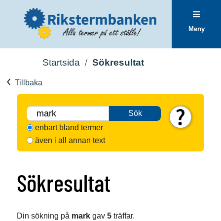
Meny
Startsida
Sökresultat
Tillbaka
Sök
enbart bland termer
även i all annan text
Sökresultat
Din sökning på
mark
gav
5
träffar.