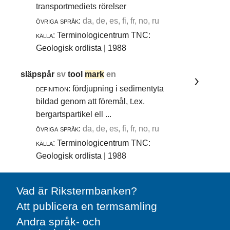
transportmediets rörelser
övriga språk:
da, de, es, fi, fr, no, ru
källa:
Terminologicentrum TNC:
Geologisk ordlista | 1988
släpspår
sv
tool
mark
en
definition:
fördjupning i sedimentyta
bildad genom att föremål, t.ex.
bergartspartikel ell ...
övriga språk:
da, de, es, fi, fr, no, ru
källa:
Terminologicentrum TNC:
Geologisk ordlista | 1988
Vad är Rikstermbanken?
Att publicera en termsamling
Andra språk- och