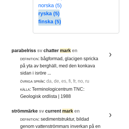
norska (5)
ryska (5)
finska (5)
parabelriss
sv
chatter
mark
en
definition:
bågformad, glacigen spricka
på yta av berghäll, med den konkava
sidan i isröre ...
övriga språk:
da, de, es, fi, fr, no, ru
källa:
Terminologicentrum TNC:
Geologisk ordlista | 1988
strömmärke
sv
current
mark
en
definition:
sedimentstruktur, bildad
genom vattenströmmars inverkan på en