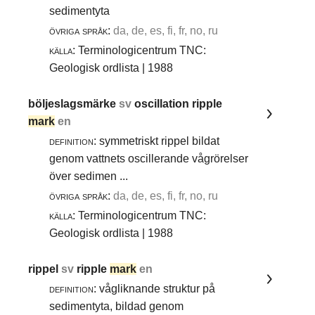
sedimentyta
övriga språk:
da, de, es, fi, fr, no, ru
källa:
Terminologicentrum TNC:
Geologisk ordlista | 1988
böljeslagsmärke
sv
oscillation ripple
mark
en
definition:
symmetriskt rippel bildat
genom vattnets oscillerande vågrörelser
över sedimen ...
övriga språk:
da, de, es, fi, fr, no, ru
källa:
Terminologicentrum TNC:
Geologisk ordlista | 1988
rippel
sv
ripple
mark
en
definition:
vågliknande struktur på
sedimentyta, bildad genom