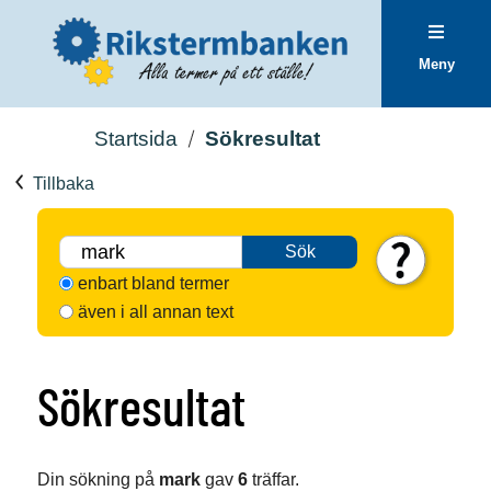
Meny
Startsida
Sökresultat
Tillbaka
Sök
enbart bland termer
även i all annan text
Sökresultat
Din sökning på
mark
gav
6
träffar.