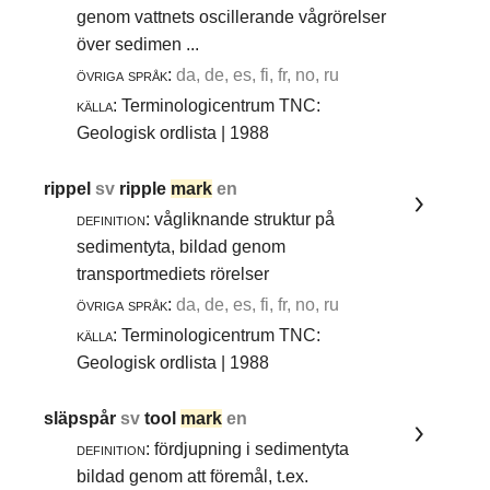
genom vattnets oscillerande vågrörelser
över sedimen ...
övriga språk:
da, de, es, fi, fr, no, ru
källa:
Terminologicentrum TNC:
Geologisk ordlista | 1988
rippel
sv
ripple
mark
en
definition:
vågliknande struktur på
sedimentyta, bildad genom
transportmediets rörelser
övriga språk:
da, de, es, fi, fr, no, ru
källa:
Terminologicentrum TNC:
Geologisk ordlista | 1988
släpspår
sv
tool
mark
en
definition:
fördjupning i sedimentyta
bildad genom att föremål, t.ex.