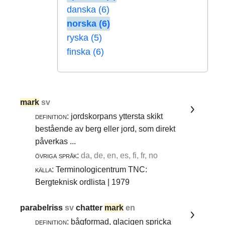
danska (6)
norska (6)
ryska (5)
finska (6)
mark
sv
definition:
jordskorpans yttersta skikt
bestående av berg eller jord, som direkt
påverkas ...
övriga språk:
da, de, en, es, fi, fr, no
källa:
Terminologicentrum TNC:
Bergteknisk ordlista | 1979
parabelriss
sv
chatter
mark
en
definition:
bågformad, glacigen spricka