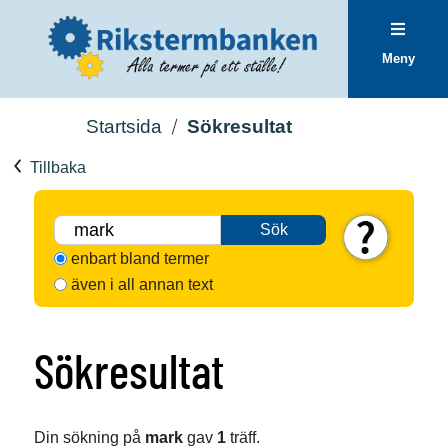
Meny
Startsida
Sökresultat
Tillbaka
Sök
enbart bland termer
även i all annan text
Sökresultat
Din sökning på
mark
gav
1
träff.