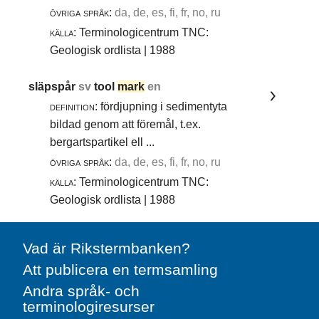
övriga språk:
da, de, es, fi, fr, no, ru
källa:
Terminologicentrum TNC:
Geologisk ordlista | 1988
släpspår
sv
tool
mark
en
definition:
fördjupning i sedimentyta
bildad genom att föremål, t.ex.
bergartspartikel ell ...
övriga språk:
da, de, es, fi, fr, no, ru
källa:
Terminologicentrum TNC:
Geologisk ordlista | 1988
Vad är Rikstermbanken?
Att publicera en termsamling
Andra språk- och
terminologiresurser