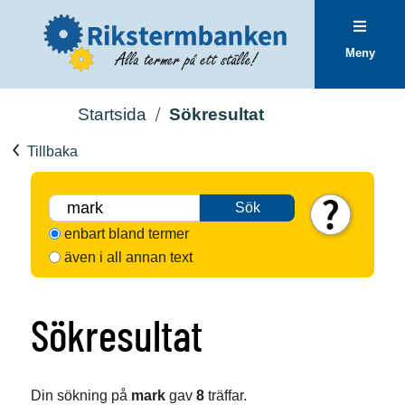
Meny
Startsida
Sökresultat
Tillbaka
Sök
enbart bland termer
även i all annan text
Sökresultat
Din sökning på
mark
gav
8
träffar.