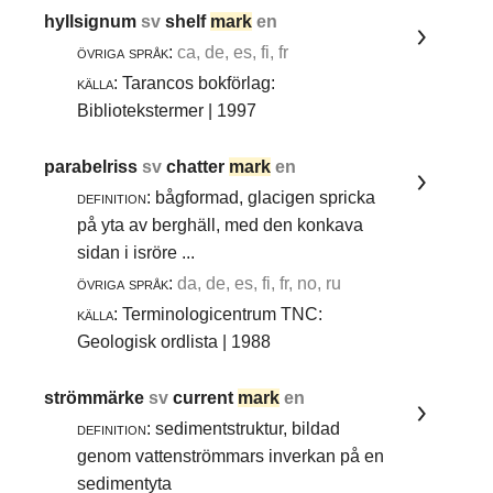
hyllsignum
sv
shelf
mark
en
övriga språk:
ca, de, es, fi, fr
källa:
Tarancos bokförlag:
Bibliotekstermer | 1997
parabelriss
sv
chatter
mark
en
definition:
bågformad, glacigen spricka
på yta av berghäll, med den konkava
sidan i isröre ...
övriga språk:
da, de, es, fi, fr, no, ru
källa:
Terminologicentrum TNC:
Geologisk ordlista | 1988
strömmärke
sv
current
mark
en
definition:
sedimentstruktur, bildad
genom vattenströmmars inverkan på en
sedimentyta