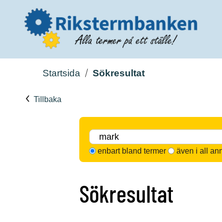
Startsida
Sökresultat
Tillbaka
enbart bland termer
även i all an
Sökresultat