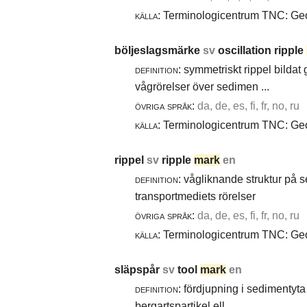
källa:
Terminologicentrum TNC: Geol
böljeslagsmärke
sv
oscillation ripple
definition:
symmetriskt rippel bildat
vågrörelser över sedimen ...
övriga språk:
da, de, es, fi, fr, no, ru
källa:
Terminologicentrum TNC: Geol
rippel
sv
ripple
mark
en
definition:
vågliknande struktur på 
transportmediets rörelser
övriga språk:
da, de, es, fi, fr, no, ru
källa:
Terminologicentrum TNC: Geol
släpspår
sv
tool
mark
en
definition:
fördjupning i sedimentyta 
bergartspartikel ell ...