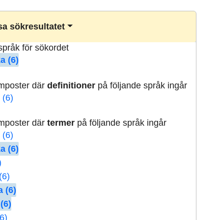
a sökresultatet
lspråk för sökordet
a (6)
rmposter där
definitioner
på följande språk ingår
 (6)
rmposter där
termer
på följande språk ingår
 (6)
a (6)
)
(6)
 (6)
(6)
6)