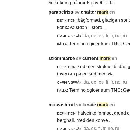
Din sökning på
mark
gav
6
träffar.
parabelriss
sv
chatter
mark
en
definition:
bågformad, glacigen spric
konkava sidan i isröre ...
övriga språk:
da, de, es, fi, fr, no, ru
källa:
Terminologicentrum TNC: Geol
strömmärke
sv
current
mark
en
definition:
sedimentstruktur, bildad
inverkan på en sedimentyta
övriga språk:
da, de, es, fi, fr, no, ru
källa:
Terminologicentrum TNC: Geol
musselbrott
sv
lunate
mark
en
definition:
halvcirkelformad, grund g
berghäll, med den konve ...
övriga språk:
da, es, fi, fr, no, ru