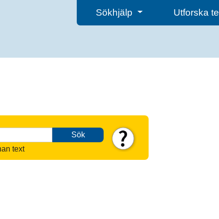
Sökhjälp
Utforska 
Sök
nan text