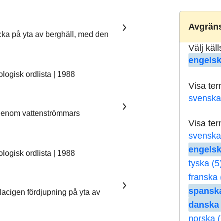
Avgräns
ka på yta av berghäll, med den
Välj käl
engelsk
ogisk ordlista | 1988
Visa te
svenska
 genom vattenströmmars
Visa te
svenska
engelsk
ogisk ordlista | 1988
tyska (5
franska 
spanska
lacigen fördjupning på yta av
danska 
norska (