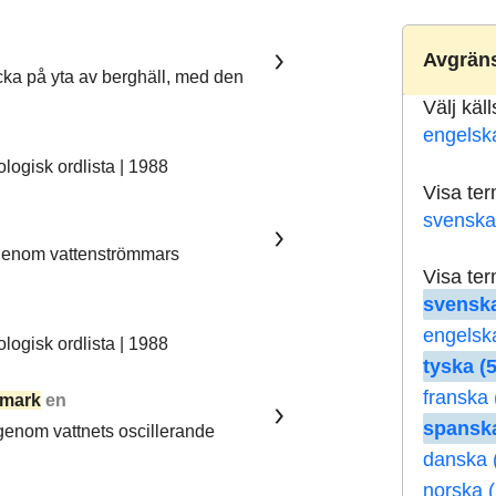
Avgräns
ka på yta av berghäll, med den
Välj käl
engelsk
ogisk ordlista | 1988
Visa te
svenska
 genom vattenströmmars
Visa te
svenska
engelsk
ogisk ordlista | 1988
tyska (5
franska 
mark
en
spanska
 genom vattnets oscillerande
danska 
norska (