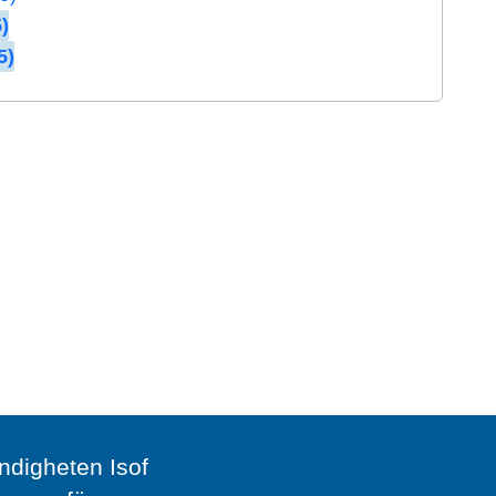
)
5)
digheten Isof