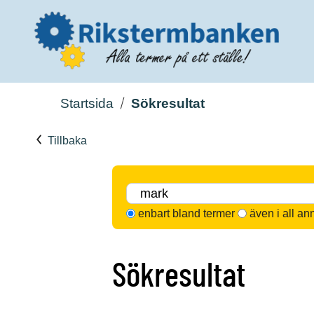
Startsida
Sökresultat
Tillbaka
enbart bland termer
även i all an
Sökresultat