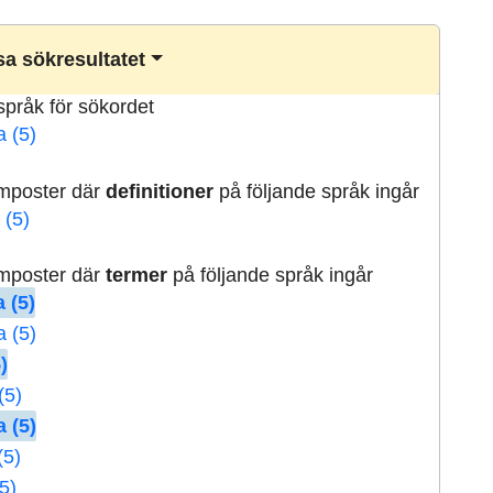
a sökresultatet
lspråk för sökordet
a (5)
rmposter där
definitioner
på följande språk ingår
 (5)
rmposter där
termer
på följande språk ingår
 (5)
a (5)
)
(5)
 (5)
(5)
5)