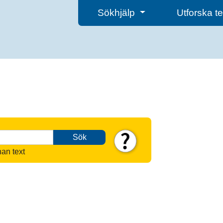
Sökhjälp
Utforska 
Sök
nan text