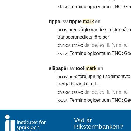
källa:
Terminologicentrum TNC: Geol
rippel
sv
ripple
mark
en
definition:
vågliknande struktur på 
transportmediets rörelser
övriga språk:
da, de, es, fi, fr, no, ru
källa:
Terminologicentrum TNC: Geol
släpspår
sv
tool
mark
en
definition:
fördjupning i sedimentyta 
bergartspartikel ell ...
övriga språk:
da, de, es, fi, fr, no, ru
källa:
Terminologicentrum TNC: Geol
Vad är
Rikstermbanken?