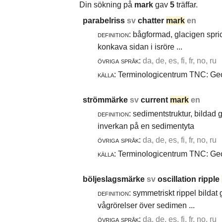
Din sökning på
mark
gav
5
träffar.
parabelriss
sv
chatter
mark
en
definition:
bågformad, glacigen spric
konkava sidan i isröre ...
övriga språk:
da, de, es, fi, fr, no, ru
källa:
Terminologicentrum TNC: Geol
strömmärke
sv
current
mark
en
definition:
sedimentstruktur, bildad
inverkan på en sedimentyta
övriga språk:
da, de, es, fi, fr, no, ru
källa:
Terminologicentrum TNC: Geol
böljeslagsmärke
sv
oscillation ripple
definition:
symmetriskt rippel bildat
vågrörelser över sedimen ...
övriga språk:
da, de, es, fi, fr, no, ru