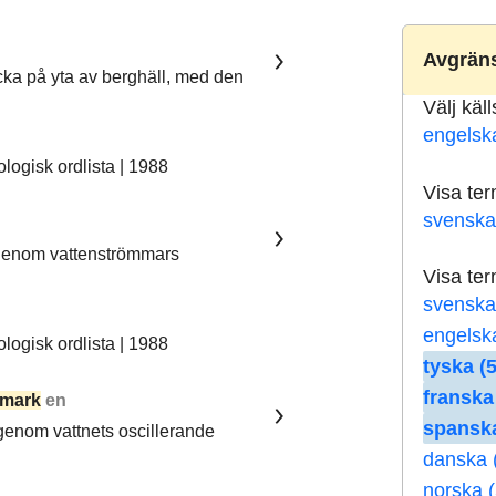
Avgräns
ka på yta av berghäll, med den
Välj käl
engelsk
ogisk ordlista | 1988
Visa te
svenska
 genom vattenströmmars
Visa te
svenska
engelsk
ogisk ordlista | 1988
tyska (5
franska
mark
en
spanska
 genom vattnets oscillerande
danska 
norska (