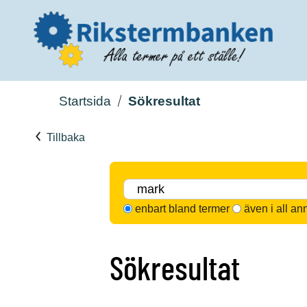
Startsida
Sökresultat
Tillbaka
enbart bland termer
även i all an
Sökresultat