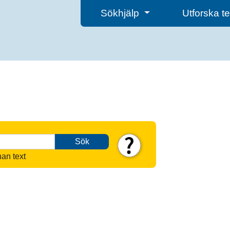
Sökhjälp
Utforska 
Sök
nan text