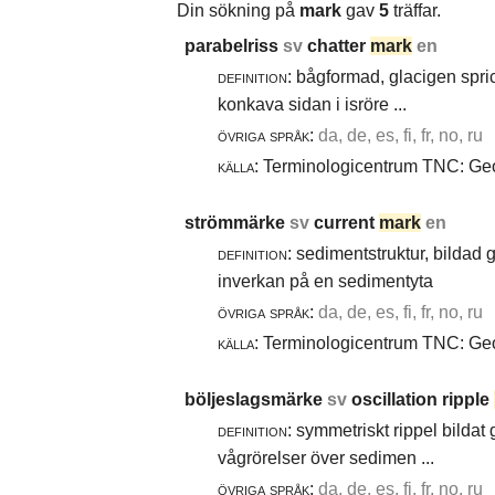
Din sökning på
mark
gav
5
träffar.
parabelriss
sv
chatter
mark
en
definition:
bågformad, glacigen spric
konkava sidan i isröre ...
övriga språk:
da, de, es, fi, fr, no, ru
källa:
Terminologicentrum TNC: Geol
strömmärke
sv
current
mark
en
definition:
sedimentstruktur, bildad
inverkan på en sedimentyta
övriga språk:
da, de, es, fi, fr, no, ru
källa:
Terminologicentrum TNC: Geol
böljeslagsmärke
sv
oscillation ripple
definition:
symmetriskt rippel bildat
vågrörelser över sedimen ...
övriga språk:
da, de, es, fi, fr, no, ru