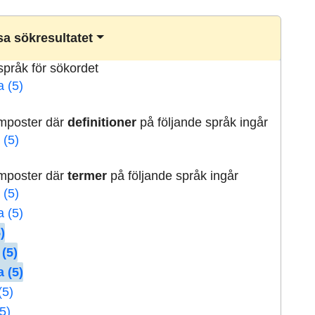
a sökresultatet
lspråk för sökordet
a (5)
rmposter där
definitioner
på följande språk ingår
 (5)
rmposter där
termer
på följande språk ingår
 (5)
a (5)
)
 (5)
 (5)
(5)
5)