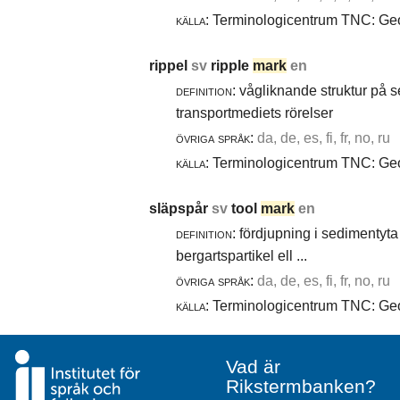
källa:
Terminologicentrum TNC: Geol
rippel
sv
ripple
mark
en
definition:
vågliknande struktur på 
transportmediets rörelser
övriga språk:
da, de, es, fi, fr, no, ru
källa:
Terminologicentrum TNC: Geol
släpspår
sv
tool
mark
en
definition:
fördjupning i sedimentyta 
bergartspartikel ell ...
övriga språk:
da, de, es, fi, fr, no, ru
källa:
Terminologicentrum TNC: Geol
Vad är
Rikstermbanken?