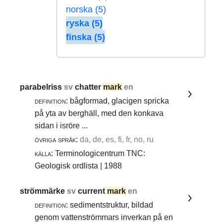
norska (5)
ryska (5)
finska (5)
parabelriss
sv
chatter
mark
en
definition:
bågformad, glacigen spricka
på yta av berghäll, med den konkava
sidan i isröre ...
övriga språk:
da, de, es, fi, fr, no, ru
källa:
Terminologicentrum TNC:
Geologisk ordlista | 1988
strömmärke
sv
current
mark
en
definition:
sedimentstruktur, bildad
genom vattenströmmars inverkan på en