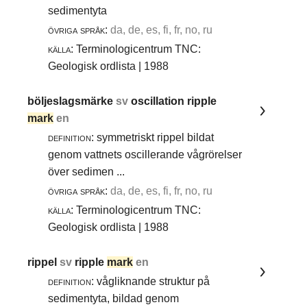
sedimentyta
övriga språk:
da, de, es, fi, fr, no, ru
källa:
Terminologicentrum TNC:
Geologisk ordlista | 1988
böljeslagsmärke
sv
oscillation ripple
mark
en
definition:
symmetriskt rippel bildat
genom vattnets oscillerande vågrörelser
över sedimen ...
övriga språk:
da, de, es, fi, fr, no, ru
källa:
Terminologicentrum TNC:
Geologisk ordlista | 1988
rippel
sv
ripple
mark
en
definition:
vågliknande struktur på
sedimentyta, bildad genom