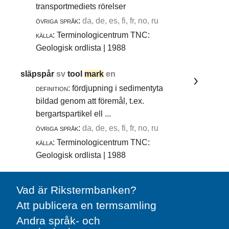
transportmediets rörelser
övriga språk:
da, de, es, fi, fr, no, ru
källa:
Terminologicentrum TNC:
Geologisk ordlista | 1988
släpspår
sv
tool
mark
en
definition:
fördjupning i sedimentyta
bildad genom att föremål, t.ex.
bergartspartikel ell ...
övriga språk:
da, de, es, fi, fr, no, ru
källa:
Terminologicentrum TNC:
Geologisk ordlista | 1988
Vad är Rikstermbanken?
Att publicera en termsamling
Andra språk- och