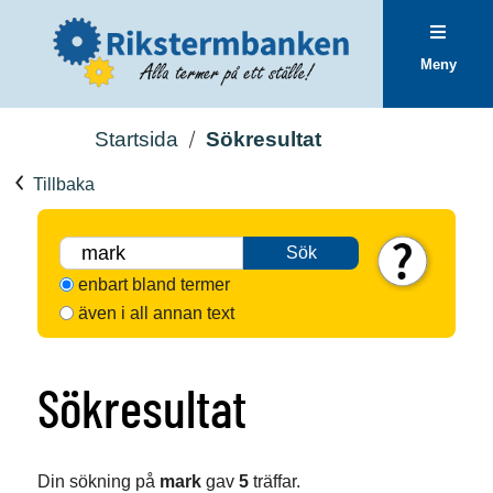
Meny
Startsida
Sökresultat
Tillbaka
Sök
enbart bland termer
även i all annan text
Sökresultat
Din sökning på
mark
gav
5
träffar.