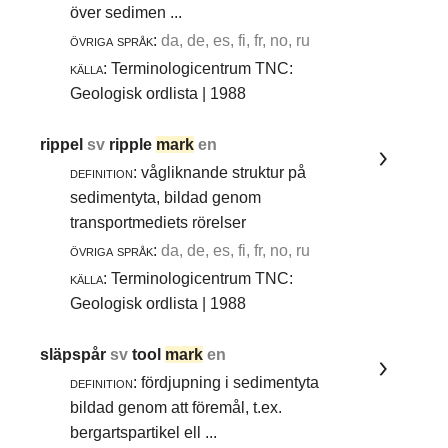
över sedimen ...
övriga språk:
da, de, es, fi, fr, no, ru
källa:
Terminologicentrum TNC:
Geologisk ordlista | 1988
rippel
sv
ripple
mark
en
definition:
vågliknande struktur på
sedimentyta, bildad genom
transportmediets rörelser
övriga språk:
da, de, es, fi, fr, no, ru
källa:
Terminologicentrum TNC:
Geologisk ordlista | 1988
släpspår
sv
tool
mark
en
definition:
fördjupning i sedimentyta
bildad genom att föremål, t.ex.
bergartspartikel ell ...