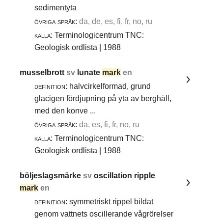
sedimentyta
övriga språk:
da, de, es, fi, fr, no, ru
källa:
Terminologicentrum TNC:
Geologisk ordlista | 1988
musselbrott
sv
lunate
mark
en
definition:
halvcirkelformad, grund
glacigen fördjupning på yta av berghäll,
med den konve ...
övriga språk:
da, es, fi, fr, no, ru
källa:
Terminologicentrum TNC:
Geologisk ordlista | 1988
böljeslagsmärke
sv
oscillation ripple
mark
en
definition:
symmetriskt rippel bildat
genom vattnets oscillerande vågrörelser