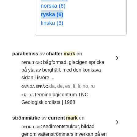
norska (6)
ryska (6)
finska (6)
parabelriss
sv
chatter
mark
en
definition:
bågformad, glacigen spricka
på yta av berghäll, med den konkava
sidan i isröre ...
övriga språk:
da, de, es, fi, fr, no, ru
källa:
Terminologicentrum TNC:
Geologisk ordlista | 1988
strömmärke
sv
current
mark
en
definition:
sedimentstruktur, bildad
genom vattenströmmars inverkan på en