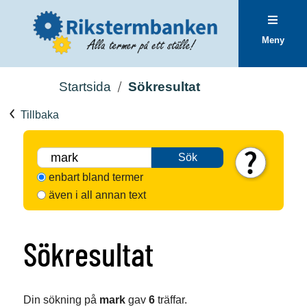
Meny
Startsida
Sökresultat
Tillbaka
Sök
enbart bland termer
även i all annan text
Sökresultat
Din sökning på
mark
gav
6
träffar.