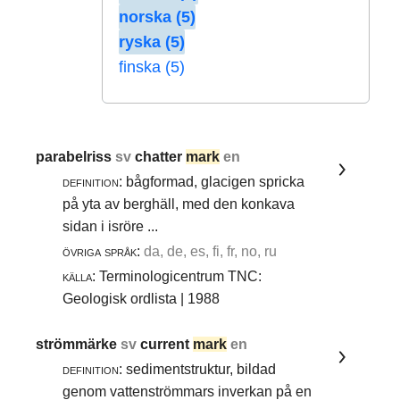
norska (5)
ryska (5)
finska (5)
parabelriss
sv
chatter
mark
en
definition:
bågformad, glacigen spricka
på yta av berghäll, med den konkava
sidan i isröre ...
övriga språk:
da, de, es, fi, fr, no, ru
källa:
Terminologicentrum TNC:
Geologisk ordlista | 1988
strömmärke
sv
current
mark
en
definition:
sedimentstruktur, bildad
genom vattenströmmars inverkan på en