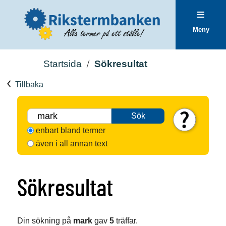
Meny
Startsida
Sökresultat
Tillbaka
Sök
enbart bland termer
även i all annan text
Sökresultat
Din sökning på
mark
gav
5
träffar.