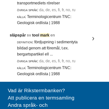
transportmediets rörelser
övriga språk:
da, de, es, fi, fr, no, ru
källa:
Terminologicentrum TNC:
Geologisk ordlista | 1988
släpspår
sv
tool
mark
en
definition:
fördjupning i sedimentyta
bildad genom att föremål, t.ex.
bergartspartikel ell ...
övriga språk:
da, de, es, fi, fr, no, ru
källa:
Terminologicentrum TNC:
Geologisk ordlista | 1988
Vad är Rikstermbanken?
Att publicera en termsamling
Andra språk- och