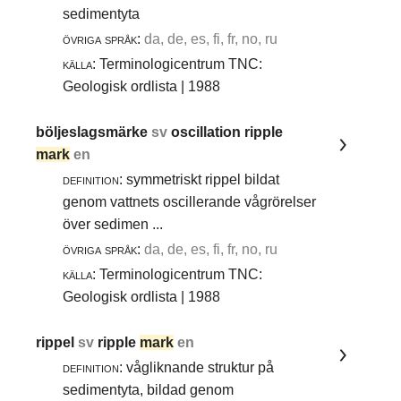
sedimentyta
övriga språk:
da, de, es, fi, fr, no, ru
källa:
Terminologicentrum TNC:
Geologisk ordlista | 1988
böljeslagsmärke
sv
oscillation ripple
mark
en
definition:
symmetriskt rippel bildat
genom vattnets oscillerande vågrörelser
över sedimen ...
övriga språk:
da, de, es, fi, fr, no, ru
källa:
Terminologicentrum TNC:
Geologisk ordlista | 1988
rippel
sv
ripple
mark
en
definition:
vågliknande struktur på
sedimentyta, bildad genom