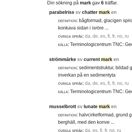
Din sökning på
mark
gav
6
träffar.
parabelriss
sv
chatter
mark
en
definition:
bågformad, glacigen spric
konkava sidan i isröre ...
övriga språk:
da, de, es, fi, fr, no, ru
källa:
Terminologicentrum TNC: Geol
strömmärke
sv
current
mark
en
definition:
sedimentstruktur, bildad
inverkan på en sedimentyta
övriga språk:
da, de, es, fi, fr, no, ru
källa:
Terminologicentrum TNC: Geol
musselbrott
sv
lunate
mark
en
definition:
halvcirkelformad, grund g
berghäll, med den konve ...
övriga språk:
da, es, fi, fr, no, ru