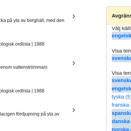
Avgräns
ka på yta av berghäll, med den
Välj käl
engelsk
ogisk ordlista | 1988
Visa te
svenska
 genom vattenströmmars
Visa te
svenska
engelsk
ogisk ordlista | 1988
tyska (5
franska 
spanska
lacigen fördjupning på yta av
danska 
norska 