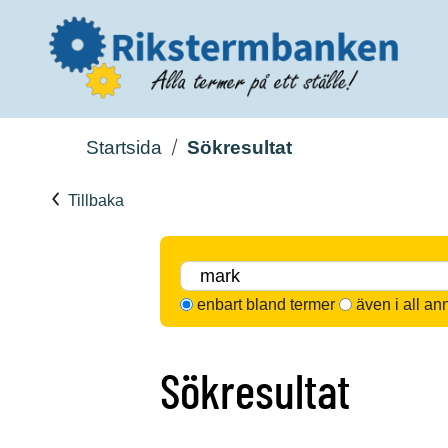
Startsida
Sökresultat
Tillbaka
enbart bland termer
även i all an
Sökresultat