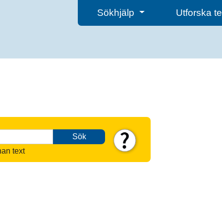
Sökhjälp
Utforska 
Sök
nan text