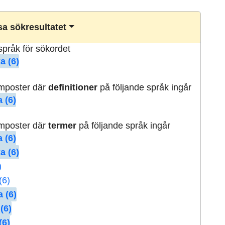
a sökresultatet
lspråk för sökordet
a (6)
rmposter där
definitioner
på följande språk ingår
 (6)
rmposter där
termer
på följande språk ingår
 (6)
a (6)
)
(6)
 (6)
(6)
(6)