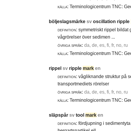
källa:
Terminologicentrum TNC: Geol
böljeslagsmärke
sv
oscillation ripple
definition:
symmetriskt rippel bildat
vågrörelser över sedimen ...
övriga språk:
da, de, es, fi, fr, no, ru
källa:
Terminologicentrum TNC: Geol
rippel
sv
ripple
mark
en
definition:
vågliknande struktur på 
transportmediets rörelser
övriga språk:
da, de, es, fi, fr, no, ru
källa:
Terminologicentrum TNC: Geol
släpspår
sv
tool
mark
en
definition:
fördjupning i sedimentyta 
bergartspartikel ell ...