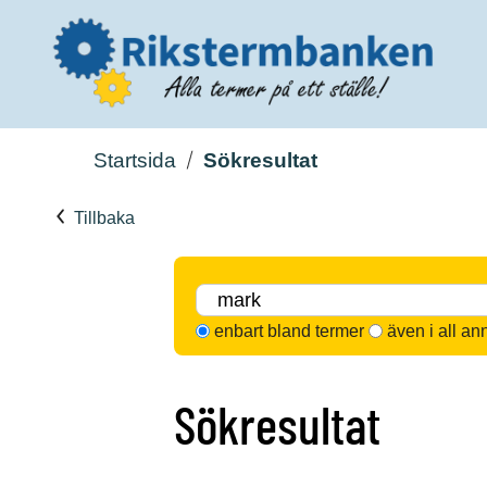
Startsida
Sökresultat
Tillbaka
enbart bland termer
även i all an
Sökresultat