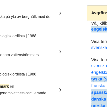
Avgräns
ka på yta av berghäll, med den
Välj käl
engelsk
ogisk ordlista | 1988
Visa te
svenska
 genom vattenströmmars
Visa te
svenska
engelsk
ogisk ordlista | 1988
tyska (5
franska 
mark
en
spanska
 genom vattnets oscillerande
danska 
norska 