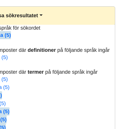
a sökresultatet
lspråk för sökordet
a (5)
rmposter där
definitioner
på följande språk ingår
 (5)
rmposter där
termer
på följande språk ingår
 (5)
a (5)
)
(5)
 (5)
(5)
(5)