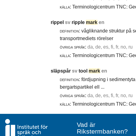
källa:
Terminologicentrum TNC: Geol
rippel
sv
ripple
mark
en
definition:
vågliknande struktur på 
transportmediets rörelser
övriga språk:
da, de, es, fi, fr, no, ru
källa:
Terminologicentrum TNC: Geol
släpspår
sv
tool
mark
en
definition:
fördjupning i sedimentyta 
bergartspartikel ell ...
övriga språk:
da, de, es, fi, fr, no, ru
källa:
Terminologicentrum TNC: Geol
Vad är
Rikstermbanken?