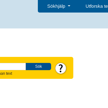
Sökhjälp
Utforska 
Sök
nan text