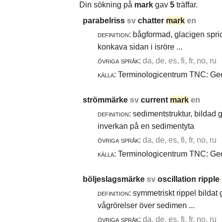
Din sökning på
mark
gav
5
träffar.
parabelriss
sv
chatter
mark
en
definition:
bågformad, glacigen spric
konkava sidan i isröre ...
övriga språk:
da, de, es, fi, fr, no, ru
källa:
Terminologicentrum TNC: Geol
strömmärke
sv
current
mark
en
definition:
sedimentstruktur, bildad
inverkan på en sedimentyta
övriga språk:
da, de, es, fi, fr, no, ru
källa:
Terminologicentrum TNC: Geol
böljeslagsmärke
sv
oscillation ripple
definition:
symmetriskt rippel bildat
vågrörelser över sedimen ...
övriga språk:
da, de, es, fi, fr, no, ru