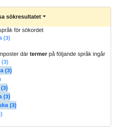
a sökresultatet
lspråk för sökordet
a (3)
rmposter där
termer
på följande språk ingår
 (3)
a (3)
)
 (3)
 (3)
ska (3)
3)