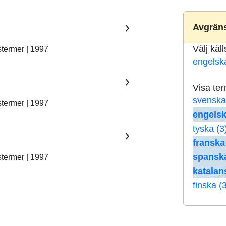
Avgräns
Välj käl
stermer | 1997
engelsk
Visa te
svenska
stermer | 1997
engelsk
tyska (3
franska
spanska
stermer | 1997
katalan
finska (