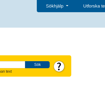
Sökhjälp
Utforska 
Sök
nan text