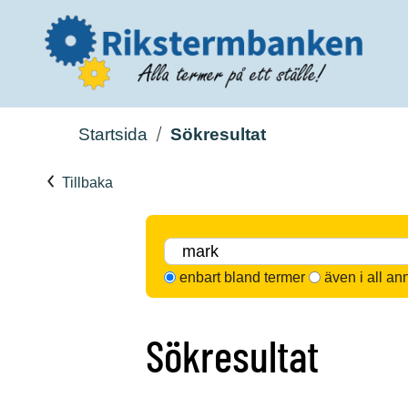
Startsida
Sökresultat
Tillbaka
enbart bland termer
även i all an
Sökresultat