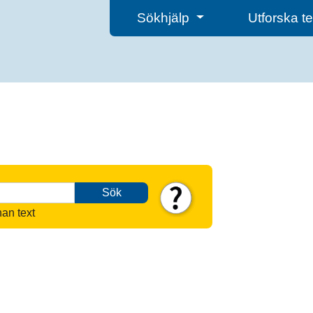
Sökhjälp
Utforska 
Sök
nan text