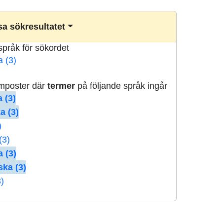
a sökresultatet
lspråk för sökordet
a (3)
rmposter där
termer
på följande språk ingår
 (3)
a (3)
)
(3)
 (3)
ska (3)
3)