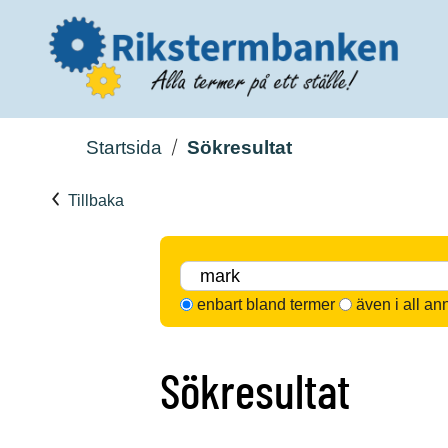
Startsida
Sökresultat
Tillbaka
enbart bland termer
även i all an
Sökresultat