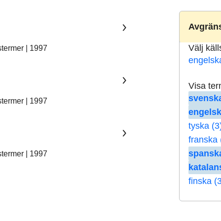
Avgräns
Välj käl
stermer | 1997
engelsk
Visa te
svenska
stermer | 1997
engelsk
tyska (3
franska 
spanska
stermer | 1997
katalan
finska (