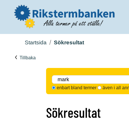
Startsida
Sökresultat
Tillbaka
enbart bland termer
även i all an
Sökresultat