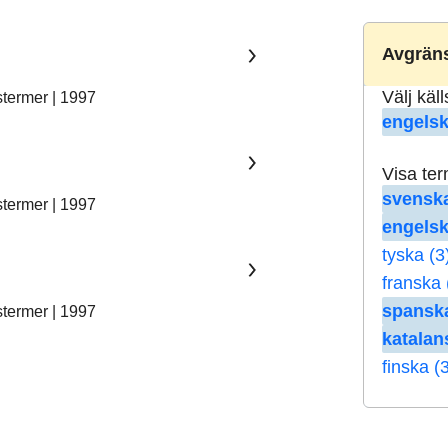
Avgräns
Välj käl
stermer | 1997
engelsk
Visa te
svenska
stermer | 1997
engelsk
tyska (3
franska 
spanska
stermer | 1997
katalan
finska (