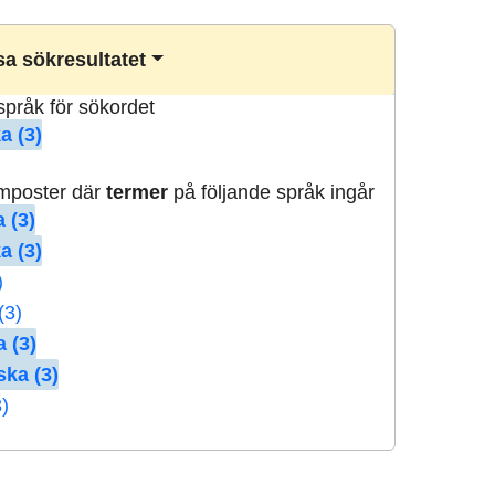
a sökresultatet
lspråk för sökordet
a (3)
rmposter där
termer
på följande språk ingår
 (3)
a (3)
)
(3)
 (3)
ska (3)
3)