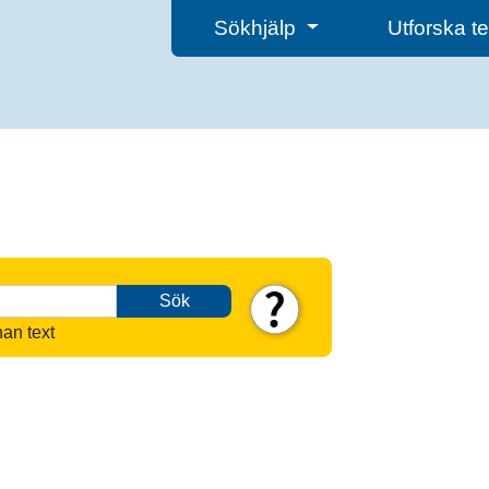
Sökhjälp
Utforska 
Sök
nan text