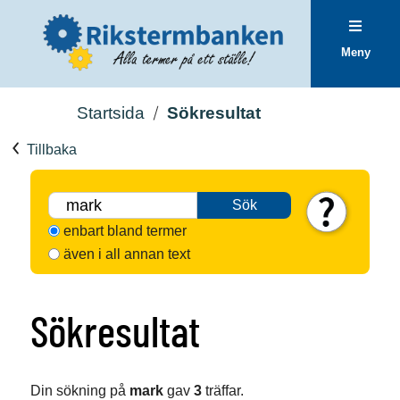
Meny
Startsida
Sökresultat
Tillbaka
Sök
enbart bland termer
även i all annan text
Sökresultat
Din sökning på
mark
gav
3
träffar.