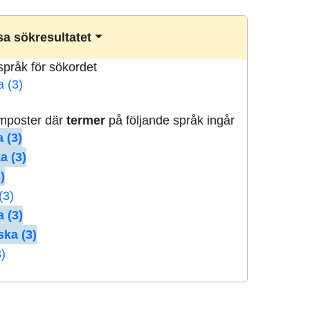
a sökresultatet
lspråk för sökordet
a (3)
rmposter där
termer
på följande språk ingår
 (3)
a (3)
)
(3)
 (3)
ska (3)
3)