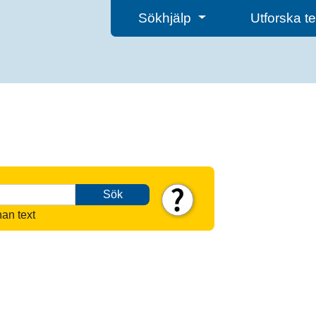
Sökhjälp
Utforska 
Sök
nan text