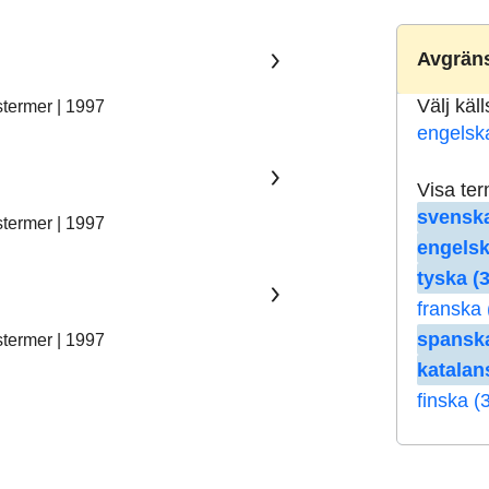
Avgräns
Välj käl
stermer | 1997
engelsk
Visa te
svenska
stermer | 1997
engelsk
tyska (3
franska 
spanska
stermer | 1997
katalan
finska (