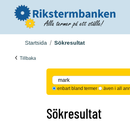
Startsida
Sökresultat
Tillbaka
enbart bland termer
även i all an
Sökresultat