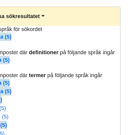
a sökresultatet
lspråk för sökordet
a (5)
rmposter där
definitioner
på följande språk ingår
 (5)
rmposter där
termer
på följande språk ingår
 (5)
a (5)
)
(5)
 (5)
(5)
5)