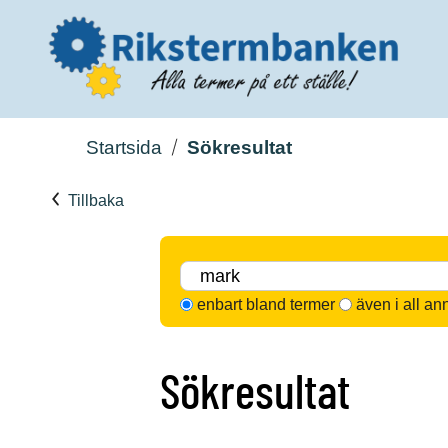
Startsida
Sökresultat
Tillbaka
enbart bland termer
även i all an
Sökresultat