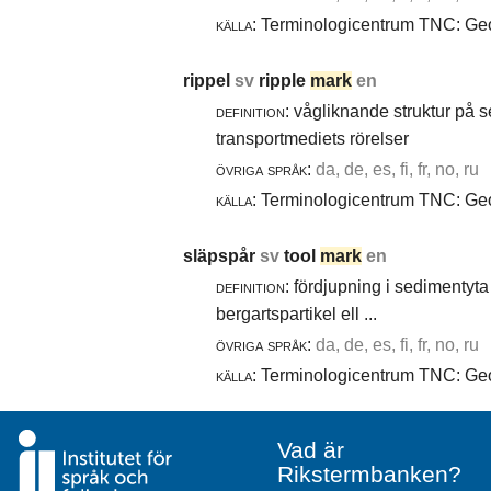
källa:
Terminologicentrum TNC: Geol
rippel
sv
ripple
mark
en
definition:
vågliknande struktur på 
transportmediets rörelser
övriga språk:
da, de, es, fi, fr, no, ru
källa:
Terminologicentrum TNC: Geol
släpspår
sv
tool
mark
en
definition:
fördjupning i sedimentyta 
bergartspartikel ell ...
övriga språk:
da, de, es, fi, fr, no, ru
källa:
Terminologicentrum TNC: Geol
Vad är
Rikstermbanken?