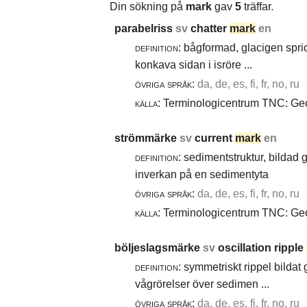
Din sökning på
mark
gav
5
träffar.
parabelriss
sv
chatter
mark
en
definition:
bågformad, glacigen spric
konkava sidan i isröre ...
övriga språk:
da, de, es, fi, fr, no, ru
källa:
Terminologicentrum TNC: Geol
strömmärke
sv
current
mark
en
definition:
sedimentstruktur, bildad
inverkan på en sedimentyta
övriga språk:
da, de, es, fi, fr, no, ru
källa:
Terminologicentrum TNC: Geol
böljeslagsmärke
sv
oscillation ripple
definition:
symmetriskt rippel bildat
vågrörelser över sedimen ...
övriga språk:
da, de, es, fi, fr, no, ru