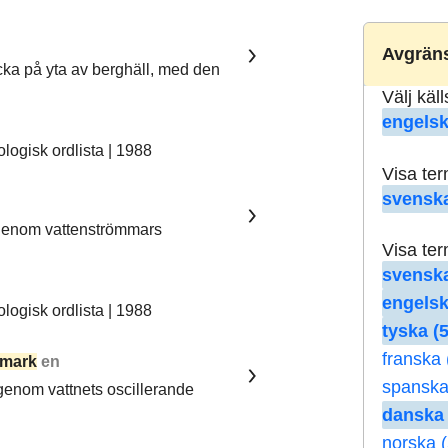
Avgräns
ka på yta av berghäll, med den
Välj käl
engelsk
ogisk ordlista | 1988
Visa te
svenska
 genom vattenströmmars
Visa te
svenska
engelsk
ogisk ordlista | 1988
tyska (5
franska 
mark
en
spanska
 genom vattnets oscillerande
danska 
norska (