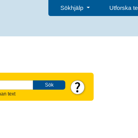
Sökhjälp
Utforska 
Sök
nan text